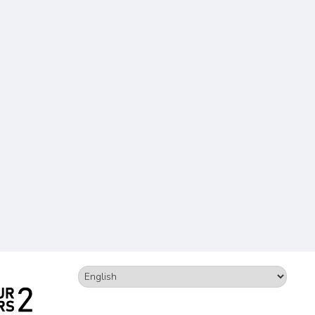
Изберете
език