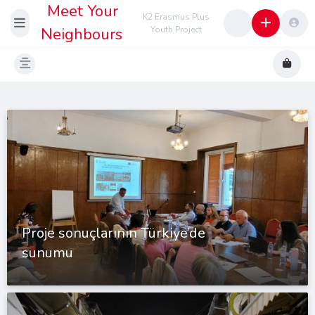
Meet Your
K2 Erasmus Plus
Neighbours
Youth Project
Proje sonuçlarının Türkiye’de
sunumu