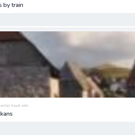
 by train
anları hayal edin
lkans