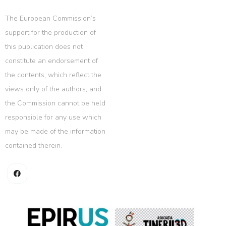
The European Commission’s
support for the production of
this publication does not
constitute an endorsement of
the contents, which reflect the
views only of the authors, and
the Commission cannot be held
responsible for any use which
may be made of the information
contained therein.