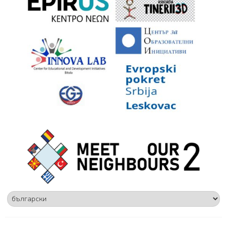
Изберете
език