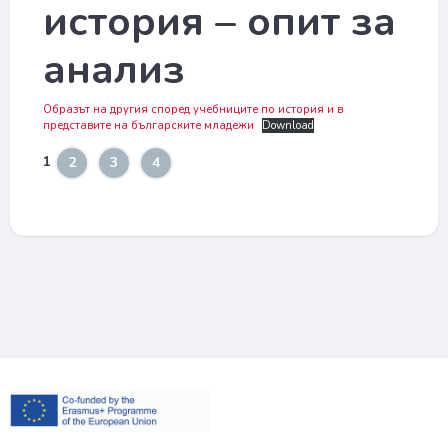
история – опит за
анализ
Образът на другия според учебниците по история и в
представите на българските младежи
Download
1
2
3
4