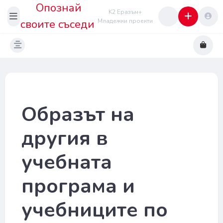
Опознай
K2 Еразъм+
своите съседи
Младежки проекти
Образът на
другия в
учебната
програма и
учебниците по