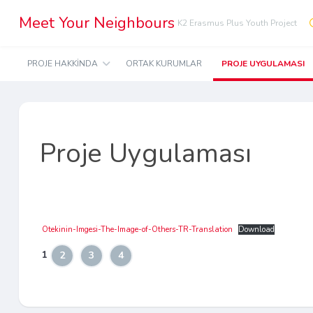
Meet Your Neighbours
K2 Erasmus Plus Youth Project
PROJE HAKKINDA
ORTAK KURUMLAR
PROJE UYGULAMASI
Proje Uygulaması
Otekinin-Imgesi-The-Image-of-Others-TR-Translation
Download
1
2
3
4