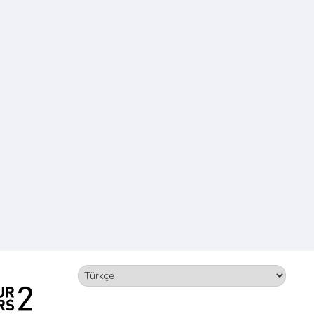
Dil
Seç