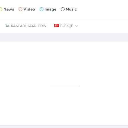
News
Video
Image
Music
BALKANLARI HAYAL EDIN
TÜRKÇE