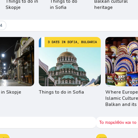
Things to do in
Things to do
Balkan cultural
Skopje
in Sofia
heritage
4
 in Skopje
Things to do in Sofia
Where Europe
Islamic Cultur
Balkan and its
Το παρελθόν και το