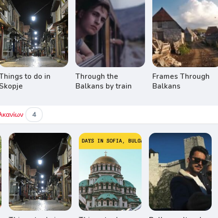
Things to do in
Through the
Frames Through
Skopje
Balkans by train
Balkans
αλκανίων
4