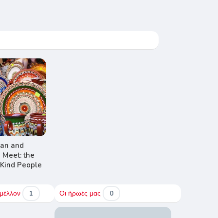
an and
e Meet: the
 Kind People
 μέλλον
1
Οι ήρωές μας
0