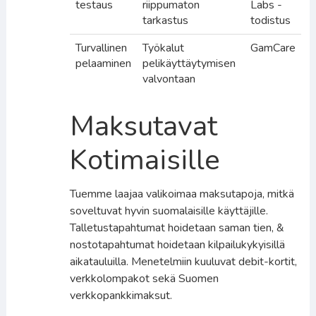
testaus
riippumaton
Labs -
tarkastus
todistus
Turvallinen
Työkalut
GamCare
pelaaminen
pelikäyttäytymisen
valvontaan
Maksutavat
Kotimaisille
Tuemme laajaa valikoimaa maksutapoja, mitkä
soveltuvat hyvin suomalaisille käyttäjille.
Talletustapahtumat hoidetaan saman tien, &
nostotapahtumat hoidetaan kilpailukykyisillä
aikatauluilla. Menetelmiin kuuluvat debit-kortit,
verkkolompakot sekä Suomen
verkkopankkimaksut.