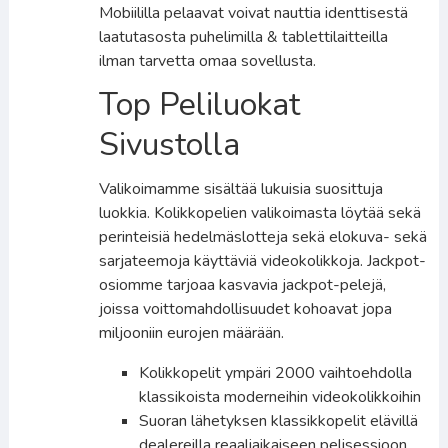
Mobiililla pelaavat voivat nauttia identtisestä
laatutasosta puhelimilla & tablettilaitteilla
ilman tarvetta omaa sovellusta.
Top Peliluokat
Sivustolla
Valikoimamme sisältää lukuisia suosittuja
luokkia. Kolikkopelien valikoimasta löytää sekä
perinteisiä hedelmäslotteja sekä elokuva- sekä
sarjateemoja käyttäviä videokolikkoja. Jackpot-
osiomme tarjoaa kasvavia jackpot-pelejä,
joissa voittomahdollisuudet kohoavat jopa
miljooniin eurojen määrään.
Kolikkopelit ympäri 2000 vaihtoehdolla
klassikoista moderneihin videokolikkoihin
Suoran lähetyksen klassikkopelit elävillä
dealereilla reaaliaikaiseen pelisessioon