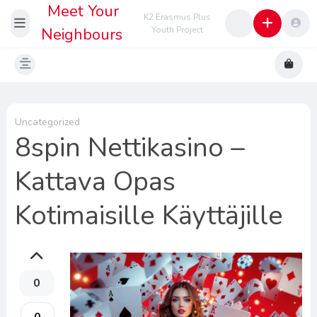
Meet Your
K2 Erasmus Plus
Neighbours
Youth Project
Uncategorized
8spin Nettikasino –
Kattava Opas
Kotimaisille Käyttäjille
0