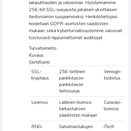
lakipuhtauden ja valvonnan. Hyödynnämme
256-bit SSL-suojausta jokaisen yksittäisen
tiedonsiirron suojaamiseksi. Henkilötietojasi
hoidetaan GDPR-asetusten säädösten
mukaan, sekä kyberturvallisuutemme valvovat
toistuvasti riippumattomat auditoijat.
Turvatoiminto
Kuvaus
Sertifiointi
SSL-
256-bittinen
Verisign-
kryptaus
pankkitason
todistus
pankkitason
tietosuoja
Lisenssi
Laillinen lisenssi
Curacao-
tarkastuksen
lisenssi
säädösten mukaan
RNG-
Satunnaislukujen
iTech