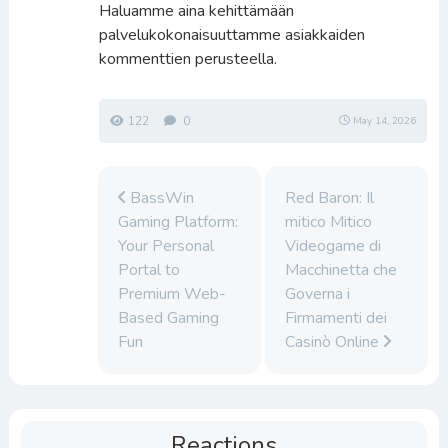
Haluamme aina kehittämään
palvelukokonaisuuttamme asiakkaiden
kommenttien perusteella.
122
0
May 14, 2026
BassWin
Red Baron: Il
Gaming Platform:
mitico Mitico
Your Personal
Videogame di
Portal to
Macchinetta che
Premium Web-
Governa i
Based Gaming
Firmamenti dei
Fun
Casinò Online
Reactions