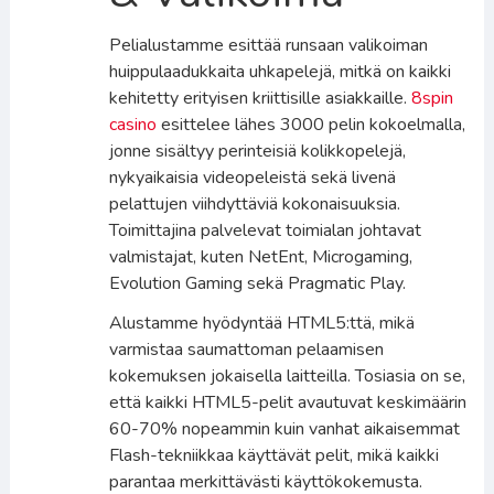
Pelialustamme esittää runsaan valikoiman
huippulaadukkaita uhkapelejä, mitkä on kaikki
kehitetty erityisen kriittisille asiakkaille.
8spin
casino
esittelee lähes 3000 pelin kokoelmalla,
jonne sisältyy perinteisiä kolikkopelejä,
nykyaikaisia videopeleistä sekä livenä
pelattujen viihdyttäviä kokonaisuuksia.
Toimittajina palvelevat toimialan johtavat
valmistajat, kuten NetEnt, Microgaming,
Evolution Gaming sekä Pragmatic Play.
Alustamme hyödyntää HTML5:ttä, mikä
varmistaa saumattoman pelaamisen
kokemuksen jokaisella laitteilla. Tosiasia on se,
että kaikki HTML5-pelit avautuvat keskimäärin
60-70% nopeammin kuin vanhat aikaisemmat
Flash-tekniikkaa käyttävät pelit, mikä kaikki
parantaa merkittävästi käyttökokemusta.