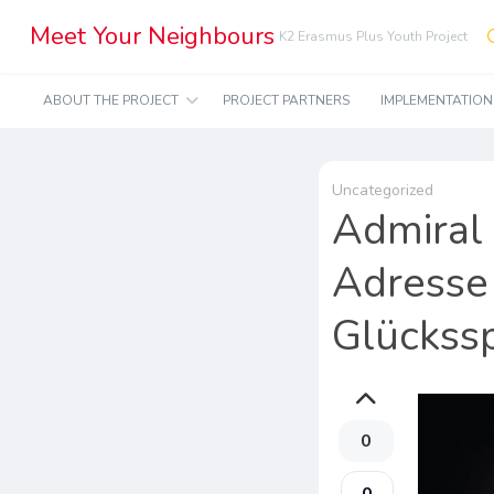
Meet Your Neighbours
K2 Erasmus Plus Youth Project
ABOUT THE PROJECT
PROJECT PARTNERS
IMPLEMENTATIO
Uncategorized
Admiral 
Adresse 
Glückssp
0