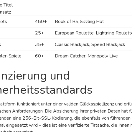
e Titel
nsatz
lots
480+
Book of Ra, Sizzling Hot
e
25+
European Roulette, Lightning Roulett
k
35+
Classic Blackjack, Speed Blackjack
ler-Spiele
60+
Dream Catcher, Monopoly Live
enzierung und
herheitsstandards
ttform funktioniert unter einer validen Glücksspiellizenz und erfü
schen Anforderungen. Die Absicherung Ihrer privaten Daten hat für
nden eine 256-Bit-SSL-Kodierung, die ebenfalls von führenden 
nal eingesetzt wird – dies ist eine verifizierte Tatsache, die Ihne