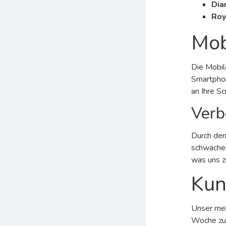
Dia
Roy
Mob
Die Mobil
Smartphon
an Ihre S
Verb
Durch den
schwächer
was uns z
Kun
Unser meh
Woche zur