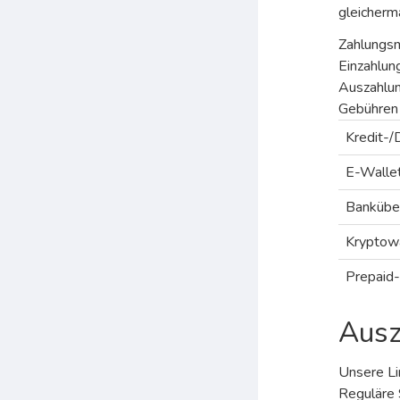
gleicherm
Zahlungs
Einzahlun
Auszahlu
Gebühren
Kredit-/
E-Wallets
Bankübe
Kryptow
Prepaid
Ausz
Unsere Li
Reguläre 