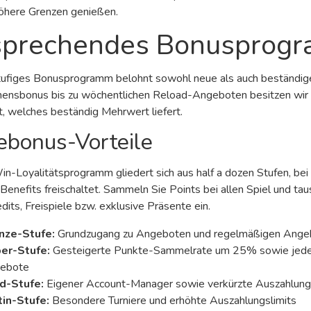
höhere Grenzen genießen.
prechendes Bonusprog
tufiges Bonusprogramm belohnt sowohl neue als auch beständig
ensbonus bis zu wöchentlichen Reload-Angeboten besitzen wir
t, welches beständig Mehrwert liefert.
ebonus-Vorteile
n-Loyalitätsprogramm gliedert sich aus half a dozen Stufen, bei
 Benefits freischaltet. Sammeln Sie Points bei allen Spiel und ta
dits, Freispiele bzw. exklusive Präsente ein.
nze-Stufe:
Grundzugang zu Angeboten und regelmäßigen Ange
ber-Stufe:
Gesteigerte Punkte-Sammelrate um 25% sowie jed
ebote
d-Stufe:
Eigener Account-Manager sowie verkürzte Auszahlun
tin-Stufe:
Besondere Turniere und erhöhte Auszahlungslimits