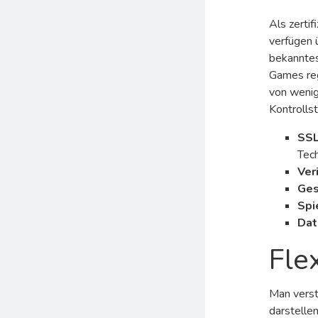
Als zerti
verfügen 
bekanntes
Games reg
von wenig
Kontrolls
SSL
Tec
Ver
Ges
Spi
Dat
Fle
Man verst
darstelle