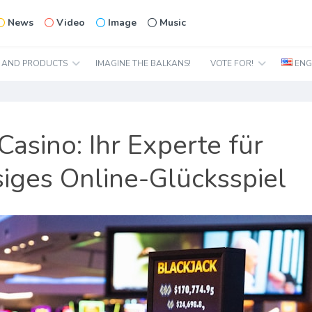
News
Video
Image
Music
N AND PRODUCTS
IMAGINE THE BALKANS!
VOTE FOR!
ENG
asino: Ihr Experte für
siges Online-Glücksspiel