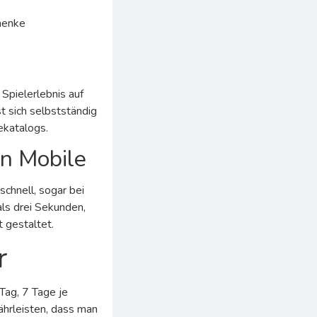
chenke
Spielerlebnis auf
 sich selbstständig
ekatalogs.
n Mobile
chnell, sogar bei
ls drei Sekunden,
 gestaltet.
r
Tag, 7 Tage je
ährleisten, dass man