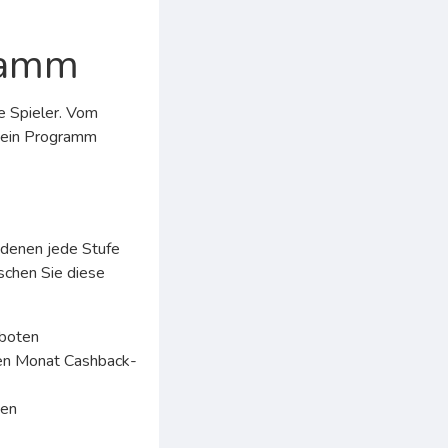
ramm
e Spieler. Vom
 ein Programm
 denen jede Stufe
uschen Sie diese
boten
en Monat Cashback-
gen