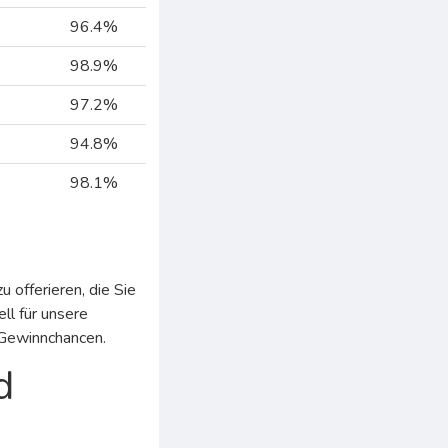
96.4%
98.9%
97.2%
94.8%
98.1%
offerieren, die Sie
ll für unsere
 Gewinnchancen.
d