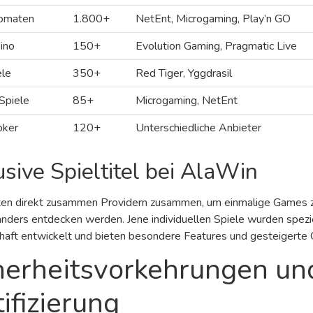
tomaten
1.800+
NetEnt, Microgaming, Play’n GO
ino
150+
Evolution Gaming, Pragmatic Live
ele
350+
Red Tiger, Yggdrasil
Spiele
85+
Microgaming, NetEnt
oker
120+
Unterschiedliche Anbieter
usive Spieltitel bei AlaWin
ten direkt zusammen Providern zusammen, um einmalige Games zu 
anders entdecken werden. Jene individuellen Spiele wurden spezie
aft entwickelt und bieten besondere Features und gesteigerte
herheitsvorkehrungen un
ifizierung