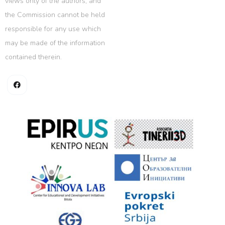
views only of the authors, and
the Commission cannot be held
responsible for any use which
may be made of the information
contained therein.