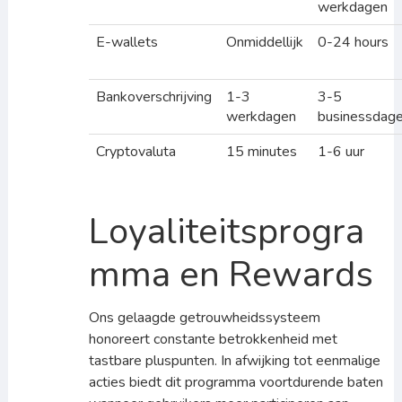
werkdagen
E-wallets
Onmiddellijk
0-24 hours
Bankoverschrijving
1-3
3-5
werkdagen
businessdag
Cryptovaluta
15 minutes
1-6 uur
Loyaliteitsprogra
mma en Rewards
Ons gelaagde getrouwheidssysteem
honoreert constante betrokkenheid met
tastbare pluspunten. In afwijking tot eenmalige
acties biedt dit programma voortdurende baten