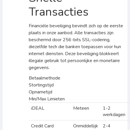
Transacties
Financiële beveiliging bevindt zich op de eerste
plaats in onze aanbod. Alle transacties zijn
beschermd door 256-bits SSL-codering,
diezelfde tech die banken toepassen voor hun
internet diensten. Deze beveiliging blokkeert
illegale gebruik tot persoonlijke en monetaire
gegevens.
Betaalmethode
Stortingstijd
Opnametijd
Min/Max Limieten
iDEAL
Meteen
1-2
werkdagen
Credit Card
Onmiddellijk
2-4