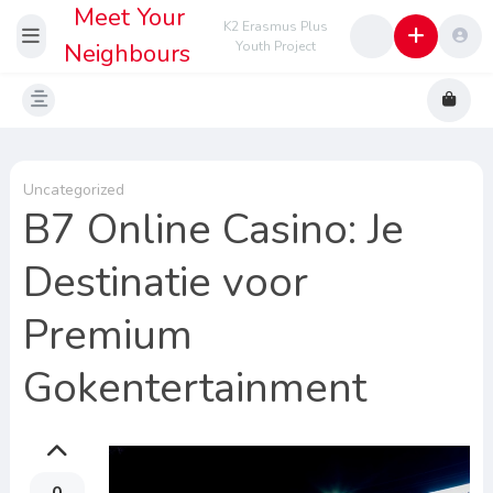
Meet Your
K2 Erasmus Plus
Neighbours
Youth Project
Uncategorized
B7 Online Casino: Je
Destinatie voor
Premium
Gokentertainment