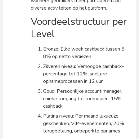
wanneer gebruikers meer participeren aan
diverse activiteiten op het platform.
Voordeelstructuur per
Level
Bronze: Elke week cashback tussen 5-
8% op netto verliezen
Zilveren niveau: Verhoogde cashback-
percentage tot 12%, snellere
opnameprocessen in 12 uur
Goud: Persoonlijke account manager,
unieke toegang tot toernooien, 15%
cashback
Platina niveau: Per maand luxueuze
geschenken, VIP-evenementen, 20%
terugbetaling, onbeperkte opnames