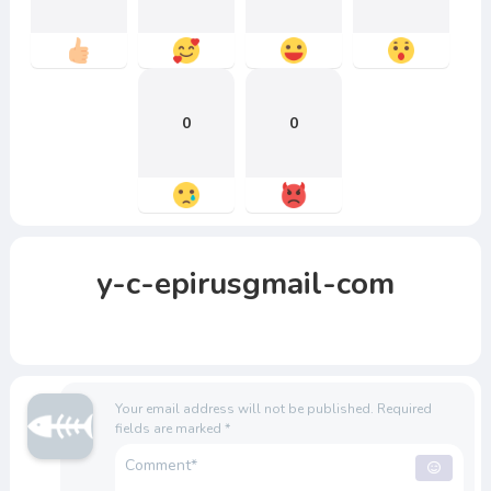
0
0
y-c-epirusgmail-com
Your email address will not be published.
Required
fields are marked
*