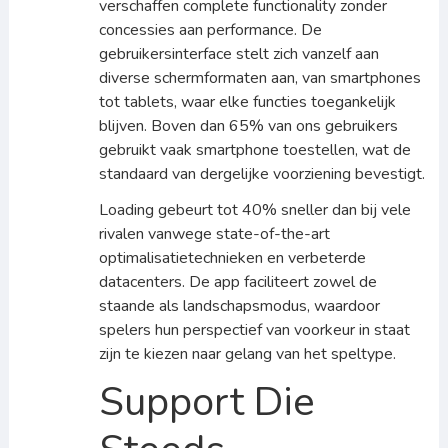
verschaffen complete functionality zonder
concessies aan performance. De
gebruikersinterface stelt zich vanzelf aan
diverse schermformaten aan, van smartphones
tot tablets, waar elke functies toegankelijk
blijven. Boven dan 65% van ons gebruikers
gebruikt vaak smartphone toestellen, wat de
standaard van dergelijke voorziening bevestigt.
Loading gebeurt tot 40% sneller dan bij vele
rivalen vanwege state-of-the-art
optimalisatietechnieken en verbeterde
datacenters. De app faciliteert zowel de
staande als landschapsmodus, waardoor
spelers hun perspectief van voorkeur in staat
zijn te kiezen naar gelang van het speltype.
Support Die