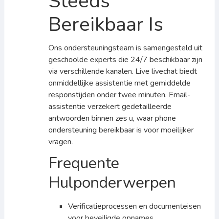
Steeds
Bereikbaar Is
Ons ondersteuningsteam is samengesteld uit
geschoolde experts die 24/7 beschikbaar zijn
via verschillende kanalen. Live livechat biedt
onmiddellijke assistentie met gemiddelde
responstijden onder twee minuten. Email-
assistentie verzekert gedetailleerde
antwoorden binnen zes u, waar phone
ondersteuning bereikbaar is voor moeilijker
vragen.
Frequente
Hulponderwerpen
Verificatieprocessen en documenteisen
voor beveiligde opnames