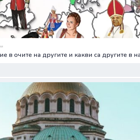
ни
ие в очите на другите и какви са другите в 