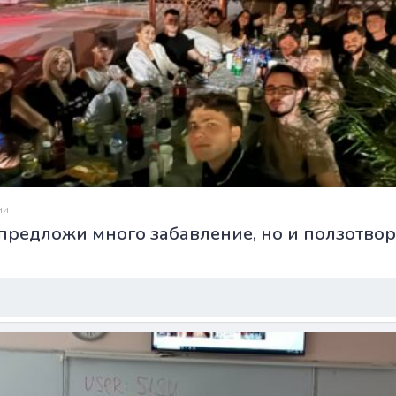
ни
редложи много забавление, но и ползотвор