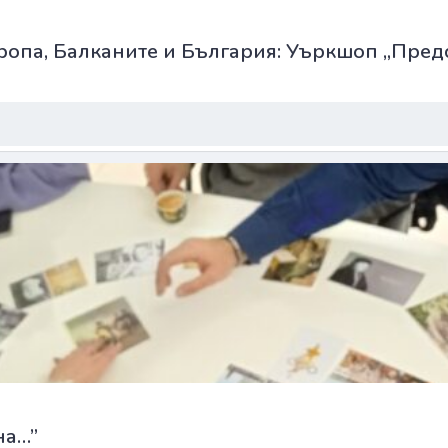
ропа, Балканите и България: Уъркшоп „Предс
на…”