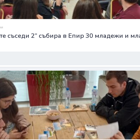
ни
те съседи 2” събира в Епир 30 младежи и м