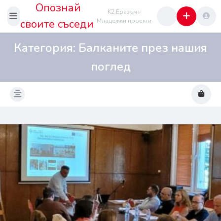
Опознай
K2 Еразъм+
своите съседи
Младежки проекти
Категория:
Балканите през нашия
поглед