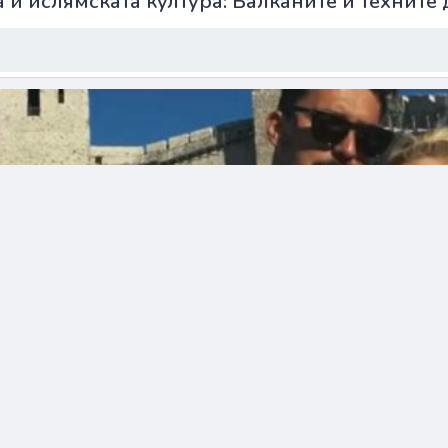
 и ислямската култура: Балканите и техните
дство