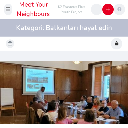
Meet Your
K2 Erasmus Plus
Neighbours
Youth Project
Kategori:
Balkanları hayal edin