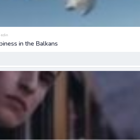
 edin
iness in the Balkans