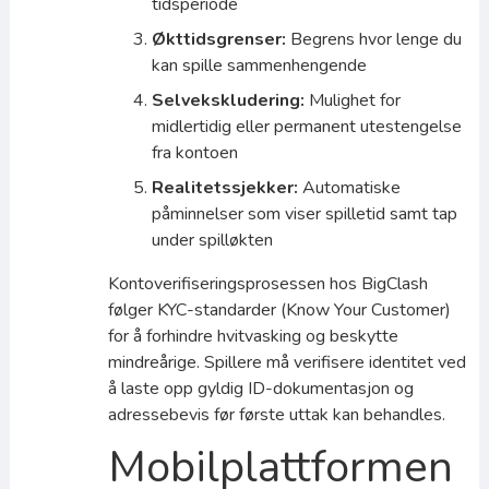
tidsperiode
Økttidsgrenser:
Begrens hvor lenge du
kan spille sammenhengende
Selvekskludering:
Mulighet for
midlertidig eller permanent utestengelse
fra kontoen
Realitetssjekker:
Automatiske
påminnelser som viser spilletid samt tap
under spilløkten
Kontoverifiseringsprosessen hos BigClash
følger KYC-standarder (Know Your Customer)
for å forhindre hvitvasking og beskytte
mindreårige. Spillere må verifisere identitet ved
å laste opp gyldig ID-dokumentasjon og
adressebevis før første uttak kan behandles.
Mobilplattformen