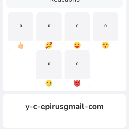
0
0
0
0
0
0
y-c-epirusgmail-com