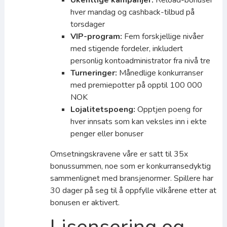
hver mandag og cashback-tilbud på
torsdager
VIP-program:
Fem forskjellige nivåer
med stigende fordeler, inkludert
personlig kontoadministrator fra nivå tre
Turneringer:
Månedlige konkurranser
med premiepotter på opptil 100 000
NOK
Lojalitetspoeng:
Opptjen poeng for
hver innsats som kan veksles inn i ekte
penger eller bonuser
Omsetningskravene våre er satt til 35x
bonussummen, noe som er konkurransedyktig
sammenlignet med bransjenormer. Spillere har
30 dager på seg til å oppfylle vilkårene etter at
bonusen er aktivert.
Lisensering og