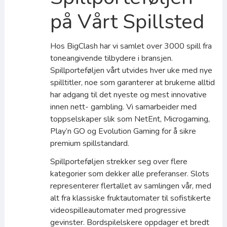
på Vårt Spillsted
Hos BigClash har vi samlet over 3000 spill fra
toneangivende tilbydere i bransjen.
Spillporteføljen vårt utvides hver uke med nye
spilltitler, noe som garanterer at brukerne alltid
har adgang til det nyeste og mest innovative
innen nett- gambling. Vi samarbeider med
toppselskaper slik som NetEnt, Microgaming,
Play’n GO og Evolution Gaming for å sikre
premium spillstandard.
Spillporteføljen strekker seg over flere
kategorier som dekker alle preferanser. Slots
representerer flertallet av samlingen vår, med
alt fra klassiske fruktautomater til sofistikerte
videospilleautomater med progressive
gevinster. Bordspilelskere oppdager et bredt