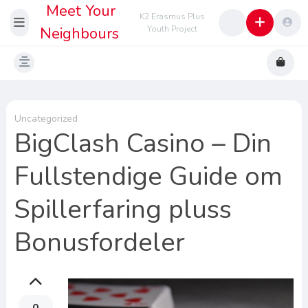
Meet Your
K2 Erasmus Plus
Neighbours
Youth Project
Uncategorized
BigClash Casino – Din
Fullstendige Guide om
Spillerfaring pluss
Bonusfordeler