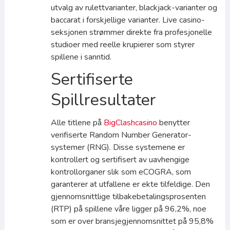
utvalg av rulettvarianter, blackjack-varianter og
baccarat i forskjellige varianter. Live casino-
seksjonen strømmer direkte fra profesjonelle
studioer med reelle krupierer som styrer
spillene i sanntid.
Sertifiserte
Spillresultater
Alle titlene på
BigClashcasino
benytter
verifiserte Random Number Generator-
systemer (RNG). Disse systemene er
kontrollert og sertifisert av uavhengige
kontrollorganer slik som eCOGRA, som
garanterer at utfallene er ekte tilfeldige. Den
gjennomsnittlige tilbakebetalingsprosenten
(RTP) på spillene våre ligger på 96,2%, noe
som er over bransjegjennomsnittet på 95,8%