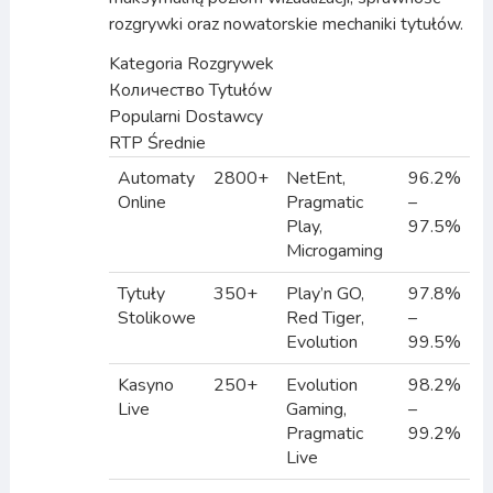
rozgrywki oraz nowatorskie mechaniki tytułów.
Kategoria Rozgrywek
Количество Tytułów
Popularni Dostawcy
RTP Średnie
Automaty
2800+
NetEnt,
96.2%
Online
Pragmatic
–
Play,
97.5%
Microgaming
Tytuły
350+
Play’n GO,
97.8%
Stolikowe
Red Tiger,
–
Evolution
99.5%
Kasyno
250+
Evolution
98.2%
Live
Gaming,
–
Pragmatic
99.2%
Live