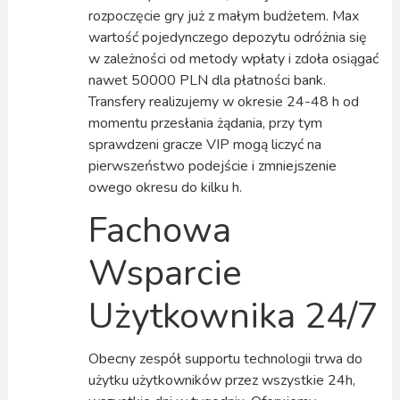
rozpoczęcie gry już z małym budżetem. Max
wartość pojedynczego depozytu odróżnia się
w zależności od metody wpłaty i zdoła osiągać
nawet 50000 PLN dla płatności bank.
Transfery realizujemy w okresie 24-48 h od
momentu przesłania żądania, przy tym
sprawdzeni gracze VIP mogą liczyć na
pierwszeństwo podejście i zmniejszenie
owego okresu do kilku h.
Fachowa
Wsparcie
Użytkownika 24/7
Obecny zespół supportu technologii trwa do
użytku użytkowników przez wszystkie 24h,