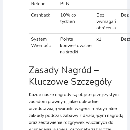
Reload
PLN
Cashback
10% co
Bez
Bez 
tydzień
wymagań
obrócenia
System
Points
x1
Bez
Wierności
konwertowalne
na środki
Zasady Nagród –
Kluczowe Szczegóły
Każde nasze nagrody są objęte przejrzystym
zasadom prawnym, jakie dokładnie
przedstawiają warunki wagera, maksymalne
zakłady podczas zabawy z działającym nagrodą
oraz zestawienie rozgrywek wliczanych do
wymagania wagera. Automaty zazwyczaj