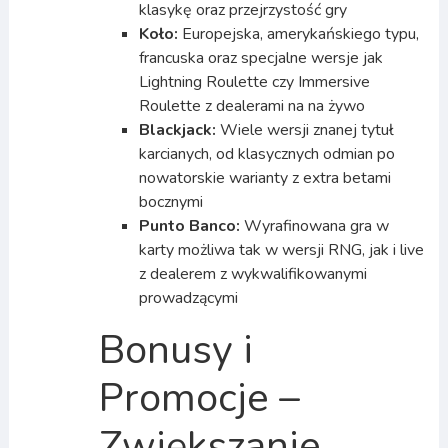
klasykę oraz przejrzystość gry
Koło:
Europejska, amerykańskiego typu,
francuska oraz specjalne wersje jak
Lightning Roulette czy Immersive
Roulette z dealerami na na żywo
Blackjack:
Wiele wersji znanej tytuł
karcianych, od klasycznych odmian po
nowatorskie warianty z extra betami
bocznymi
Punto Banco:
Wyrafinowana gra w
karty możliwa tak w wersji RNG, jak i live
z dealerem z wykwalifikowanymi
prowadzącymi
Bonusy i
Promocje –
Zwiększanie