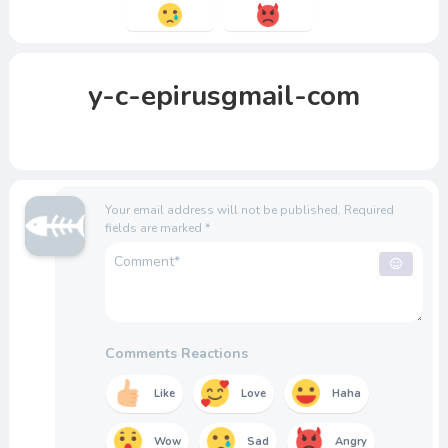
y-c-epirusgmail-com
Your email address will not be published.
Required
fields are marked
*
Comments Reactions
Like
Love
Haha
Wow
Sad
Angry