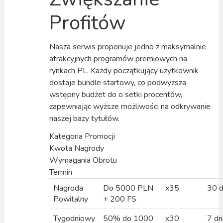
Profitów
Nasza serwis proponuje jedno z maksymalnie
atrakcyjnych programów premiowych na
rynkach PL. Każdy początkujący użytkownik
dostaje bundle startowy, co podwyższa
wstępny budżet do o setki procentów,
zapewniając wyższe możliwości na odkrywanie
naszej bazy tytułów.
Kategoria Promocji
Kwota Nagrody
Wymagania Obrotu
Termin
Nagroda
Do 5000 PLN
x35
30 d
Powitalny
+ 200 FS
Tygodniowy
50% do 1000
x30
7 dn