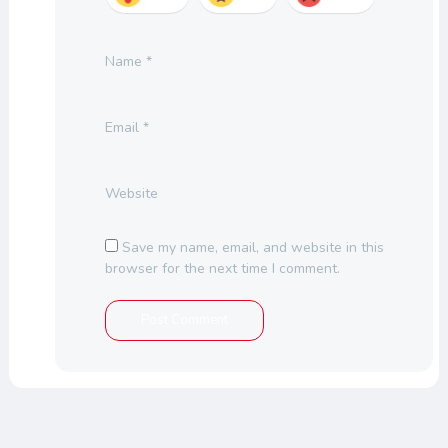
Name
*
Email
*
Website
Save my name, email, and website in this
browser for the next time I comment.