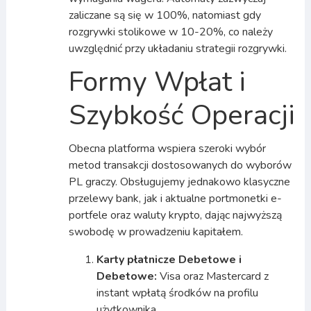
zaliczane są się w 100%, natomiast gdy
rozgrywki stolikowe w 10-20%, co należy
uwzględnić przy układaniu strategii rozgrywki.
Formy Wpłat i
Szybkość Operacji
Obecna platforma wspiera szeroki wybór
metod transakcji dostosowanych do wyborów
PL graczy. Obsługujemy jednakowo klasyczne
przelewy bank, jak i aktualne portmonetki e-
portfele oraz waluty krypto, dając najwyższą
swobodę w prowadzeniu kapitałem.
Karty płatnicze Debetowe i
Debetowe:
Visa oraz Mastercard z
instant wpłatą środków na profilu
użytkownika