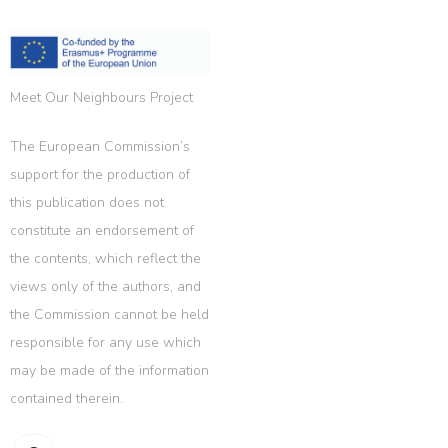
Meet Our Neighbours Project
The European Commission’s
support for the production of
this publication does not
constitute an endorsement of
the contents, which reflect the
views only of the authors, and
the Commission cannot be held
responsible for any use which
may be made of the information
contained therein.