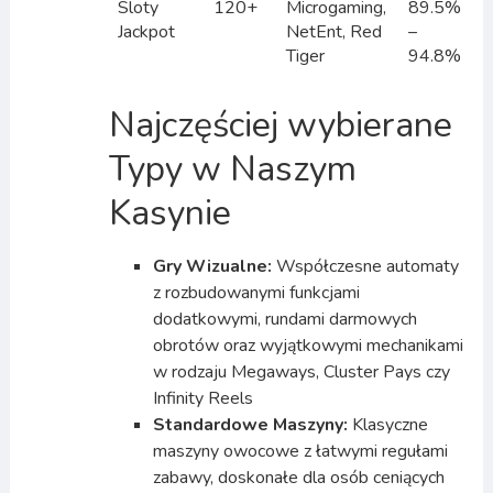
Sloty
120+
Microgaming,
89.5%
Jackpot
NetEnt, Red
–
Tiger
94.8%
Najczęściej wybierane
Typy w Naszym
Kasynie
Gry Wizualne:
Współczesne automaty
z rozbudowanymi funkcjami
dodatkowymi, rundami darmowych
obrotów oraz wyjątkowymi mechanikami
w rodzaju Megaways, Cluster Pays czy
Infinity Reels
Standardowe Maszyny:
Klasyczne
maszyny owocowe z łatwymi regułami
zabawy, doskonałe dla osób ceniących