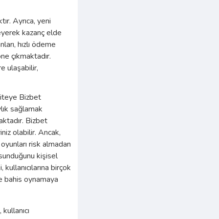
ır. Ayrıca, yeni
eyerek kazanç elde
nları, hızlı ödeme
öne çıkmaktadır.
 ulaşabilir,
Siteye Bizbet
ylık sağlamak
aktadır. Bizbet
iz olabilir. Ancak,
oyunları risk almadan
i sunduğunu kişisel
kullanıcılarına birçok
 ve bahis oynamaya
kullanıcı