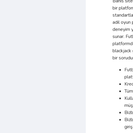
Bahis site
bir platfo
standartla
adil oyun 
deneyim y
sunar. Fut
platformda
blackjack 
bir sorudu
Futb
plat
Kred
Tüm 
Kull
müşt
Bizb
Bizb
giri