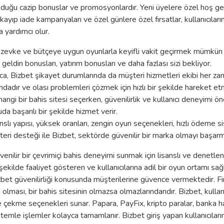
nduğu cazip bonuslar ve promosyonlardır. Yeni üyelere özel hoş gel
 kayıp iade kampanyaları ve özel günlere özel fırsatlar, kullanıcıları
a yardımcı olur.
zevke ve bütçeye uygun oyunlarla keyifli vakit geçirmek mümkün o
geldin bonusları, yatırım bonusları ve daha fazlası sizi bekliyor.
ca, Bizbet şikayet durumlarında da müşteri hizmetleri ekibi her za
ndadır ve olası problemleri çözmek için hızlı bir şekilde hareket et
angi bir bahis sitesi seçerken, güvenilirlik ve kullanıcı deneyimi ö
da başarılı bir şekilde hizmet verir.
nslı yapısı, yüksek oranları, zengin oyun seçenekleri, hızlı ödeme si
eri desteği ile Bizbet, sektörde güvenilir bir marka olmayı başarmı
venilir bir çevrimiçi bahis deneyimi sunmak için lisanslı ve denetle
 şekilde faaliyet gösteren ve kullanıcılarına adil bir oyun ortamı sa
zbet güvenilirliği konusunda müşterilerine güvence vermektedir. Fin
 olması, bir bahis sitesinin olmazsa olmazlarındandır. Bizbet, kullanı
e çekme seçenekleri sunar. Papara, PayFix, kripto paralar, banka 
temle işlemler kolayca tamamlanır. Bizbet giriş yapan kullanıcıların