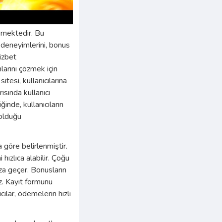
ekmektedir. Bu
ı deneyimlerini, bonus
Bizbet
larını çözmek için
tesi, kullanıcılarına
ısında kullanıcı
inde, kullanıcıların
 olduğu
 göre belirlenmiştir.
hızlıca alabilir. Çoğu
za geçer. Bonusların
iz. Kayıt formunu
ıcılar, ödemelerin hızlı