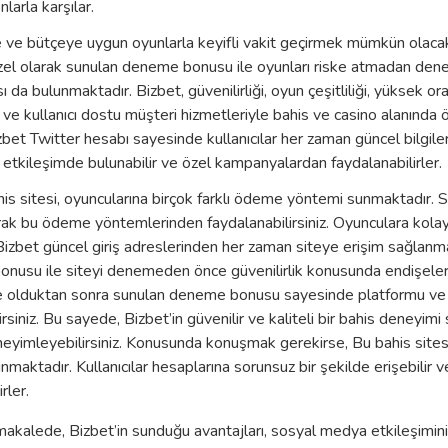
arla karşılar.
 ve bütçeye uygun oyunlarla keyifli vakit geçirmek mümkün olacakt
zel olarak sunulan deneme bonusu ile oyunları riske atmadan den
 da bulunmaktadır. Bizbet, güvenilirliği, oyun çeşitliliği, yüksek ora
 ve kullanıcı dostu müşteri hizmetleriyle bahis ve casino alanında 
zbet Twitter hesabı sayesinde kullanıcılar her zaman güncel bilgilere
 etkileşimde bulunabilir ve özel kampanyalardan faydalanabilirler.
is sitesi, oyuncularına birçok farklı ödeme yöntemi sunmaktadır. 
arak bu ödeme yöntemlerinden faydalanabilirsiniz. Oyunculara kola
Bizbet güncel giriş adreslerinden her zaman siteye erişim sağlanm
nusu ile siteyi denemeden önce güvenilirlik konusunda endişelerin
e olduktan sonra sunulan deneme bonusu sayesinde platformu ve 
rsiniz. Bu sayede, Bizbet’in güvenilir ve kaliteli bir bahis deneyim
eyimleyebilirsiniz. Konusunda konuşmak gerekirse, Bu bahis sitesi, 
nmaktadır. Kullanıcılar hesaplarına sorunsuz bir şekilde erişebilir
rler.
akalede, Bizbet’in sunduğu avantajları, sosyal medya etkileşimini, 