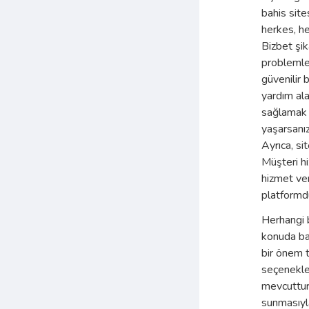
bahis site
herkes, he
Bizbet şik
problemler
güvenilir 
yardım ala
sağlamak 
yaşarsanız
Ayrıca, s
Müşteri hi
hizmet ver
platformd
Herhangi b
konuda baş
bir önem t
seçenekler
mevcuttur.
sunmasıyla