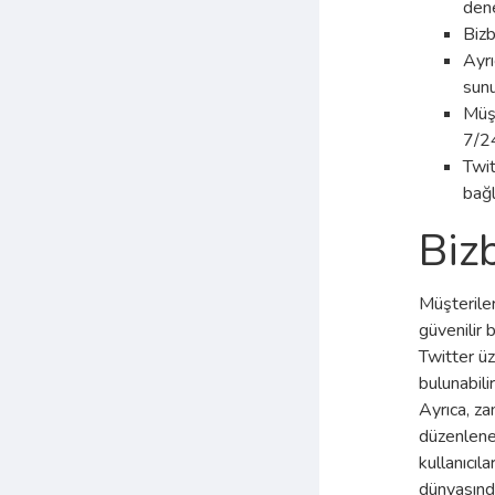
dene
Bizb
Ayrı
sunu
Müşt
7/2
Twit
bağl
Bizb
Müşterile
güvenilir 
Twitter üz
bulunabilir
Ayrıca, z
düzenlene
kullanıcıl
dünyasında