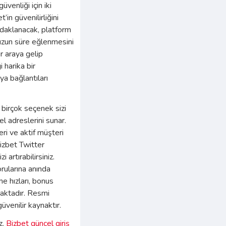
üvenliği için iki
in güvenilirliğini
odaklanacak, platform
e uzun süre eğlenmesini
r araya gelip
 harika bir
a bağlantıları
a birçok seçenek sizi
el adreslerini sunar.
eri ve aktif müşteri
Bizbet Twitter
 artırabilirsiniz.
orularına anında
me hızları, bonus
aktadır. Resmi
üvenilir kaynaktır.
z.
Bizbet güncel giriş