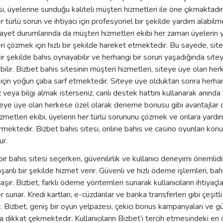
si, üyelerine sunduğu kaliteli müşteri hizmetleri ile öne çıkmaktadı
r türlü sorun ve ihtiyacı için profesyonel bir şekilde yardım alabilm
ayet durumlarında da müşteri hizmetleri ekibi her zaman üyelerin y
i çözmek için hızlı bir şekilde hareket etmektedir. Bu sayede, sit
bir şekilde bahis oynayabilir ve herhangi bir sorun yaşadığında sitey
bilir. Bizbet bahis sitesinin müşteri hizmetleri, siteye üye olan h
için yoğun çaba sarf etmektedir. Siteye üye olduktan sonra herhan
 veya bilgi almak isterseniz, canlı destek hattını kullanarak anında y
iteye üye olan herkese özel olarak deneme bonusu gibi avantajlar 
zmetleri ekibi, üyelerin her türlü sorununu çözmek ve onlara yardı
mektedir. Bizbet bahis sitesi, online bahis ve casino oyunları kon
ur.
ir bahis sitesi seçerken, güvenilirlik ve kullanıcı deneyimi önemlid
arılı bir şekilde hizmet verir. Güvenli ve hızlı ödeme işlemleri, bah
aşır. Bizbet, farklı ödeme yöntemleri sunarak kullanıcıların ihtiyaçl
 sunar. Kredi kartları, e-cüzdanlar ve banka transferleri gibi çeşitl
 Bizbet, geniş bir oyun yelpazesi, çekici bonus kampanyaları ve güv
 dikkat çekmektedir. Kullanıcıların Bizbet’i tercih etmesindeki e