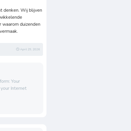
t denken. Wij blijven
twikkelende
ter waarom duizenden
 vermaak.
April 29, 2026
form: Your
 your Internet