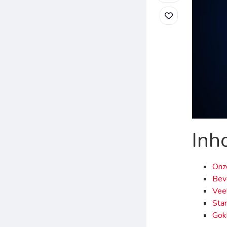
Inh
Onz
Beve
Veel
Sta
Gok