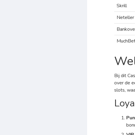
Skrill
Neteller
Bankove
MuchBet
Wel
Bij dit C
over de e
slots, wa
Loya
Pun
bon
VIP