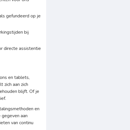
als gefundeerd op je
ingstijden bij
 directe assistentie
ons en tablets,
t zich aan zich
houden blijft. Of je
ief.
etalingsmethoden en
ie gegeven aan
eten van continu