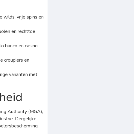
wilds, vrije spins en
olen en rechttoe
to banco en casino
 croupiers en
ige varianten met
heid
ing Authority (MGA),
ustrie. Dergelijke
spelersbescherming,