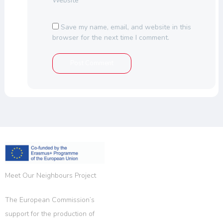
Website
Save my name, email, and website in this
browser for the next time I comment.
Meet Our Neighbours Project
The European Commission’s
support for the production of