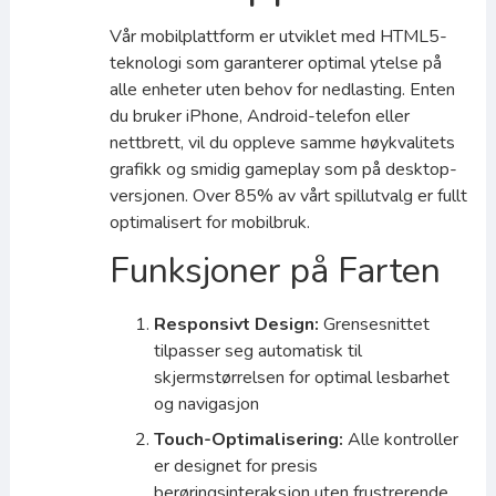
Vår mobilplattform er utviklet med HTML5-
teknologi som garanterer optimal ytelse på
alle enheter uten behov for nedlasting. Enten
du bruker iPhone, Android-telefon eller
nettbrett, vil du oppleve samme høykvalitets
grafikk og smidig gameplay som på desktop-
versjonen. Over 85% av vårt spillutvalg er fullt
optimalisert for mobilbruk.
Funksjoner på Farten
Responsivt Design:
Grensesnittet
tilpasser seg automatisk til
skjermstørrelsen for optimal lesbarhet
og navigasjon
Touch-Optimalisering:
Alle kontroller
er designet for presis
berøringsinteraksjon uten frustrerende