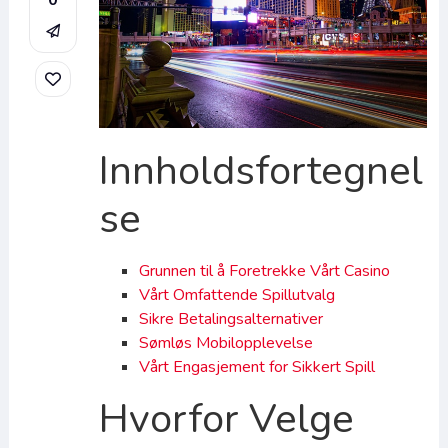
0
Innholdsfortegnel
se
Grunnen til å Foretrekke Vårt Casino
Vårt Omfattende Spillutvalg
Sikre Betalingsalternativer
Sømløs Mobilopplevelse
Vårt Engasjement for Sikkert Spill
Hvorfor Velge