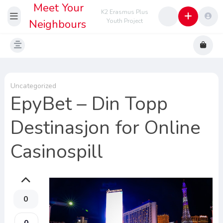
Meet Your
K2 Erasmus Plus
Neighbours
Youth Project
Uncategorized
EpyBet – Din Topp
Destinasjon for Online
Casinospill
0