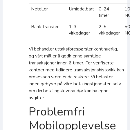
Neteller
Umiddelbart
0-24
1
timer
N
Bank Transfer
1-3
2-5
5
virkedager
virkedager
N
Vi behandler uttaksforespørsler kontinuerlig,
og vårt mål er å godkjenne samtlige
transaksjoner innen 6 timer. For verifiserte
kontoer med tidligere transaksjonshistorikk kan
prosessen være enda raskere. Vi belaster
ingen gebyrer på våre betalingstjenester, selv
om din betalingsleverandør kan ha egne
avgifter.
Problemfri
Mobilopplevelse