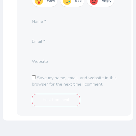
Wow
Sad
Angry
Name
*
Email
*
Website
Save my name, email, and website in this
browser for the next time I comment.