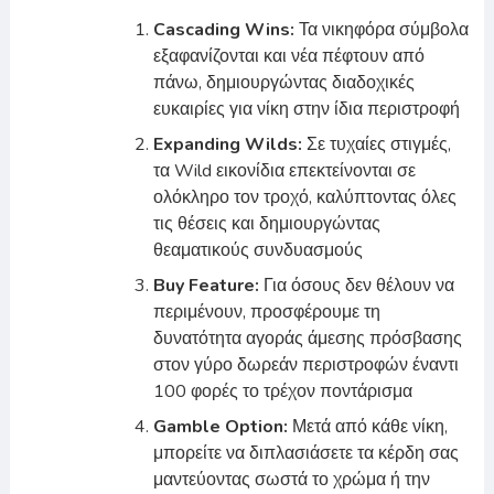
Cascading Wins:
Τα νικηφόρα σύμβολα
εξαφανίζονται και νέα πέφτουν από
πάνω, δημιουργώντας διαδοχικές
ευκαιρίες για νίκη στην ίδια περιστροφή
Expanding Wilds:
Σε τυχαίες στιγμές,
τα Wild εικονίδια επεκτείνονται σε
ολόκληρο τον τροχό, καλύπτοντας όλες
τις θέσεις και δημιουργώντας
θεαματικούς συνδυασμούς
Buy Feature:
Για όσους δεν θέλουν να
περιμένουν, προσφέρουμε τη
δυνατότητα αγοράς άμεσης πρόσβασης
στον γύρο δωρεάν περιστροφών έναντι
100 φορές το τρέχον ποντάρισμα
Gamble Option:
Μετά από κάθε νίκη,
μπορείτε να διπλασιάσετε τα κέρδη σας
μαντεύοντας σωστά το χρώμα ή την