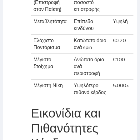
(Επιστροφή
ποσοστό
στον Παίκτη)
επιστροφής
Μεταβλητότητα
Επίπεδο
Υψηλή
κινδύνου
Ελάχιστο
Κατώτατο όριο
€0.20
Ποντάρισμα
ανά spin
Μέγιστο
Ανώτατο όριο
€100
Στοίχημα
ανά
περιστροφή
Μέγιστη Νίκη
Υψηλότερο
5.000x
πιθανό κέρδος
Εικονίδια και
Πιθανότητες