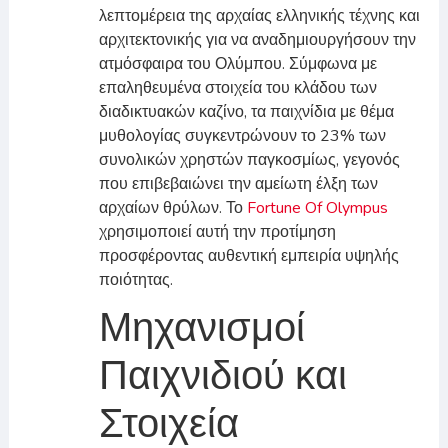
λεπτομέρεια της αρχαίας ελληνικής τέχνης και
αρχιτεκτονικής για να αναδημιουργήσουν την
ατμόσφαιρα του Ολύμπου. Σύμφωνα με
επαληθευμένα στοιχεία του κλάδου των
διαδικτυακών καζίνο, τα παιχνίδια με θέμα
μυθολογίας συγκεντρώνουν το 23% των
συνολικών χρηστών παγκοσμίως, γεγονός
που επιβεβαιώνει την αμείωτη έλξη των
αρχαίων θρύλων. Το
Fortune Of Olympus
χρησιμοποιεί αυτή την προτίμηση
προσφέροντας αυθεντική εμπειρία υψηλής
ποιότητας.
Μηχανισμοί
Παιχνιδιού και
Στοιχεία