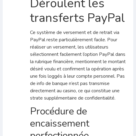
Déroulent les
transferts PayPal
Ce système de versement et de retrait via
PayPal reste particulièrement facile. Pour
réaliser un versement, les utilisateurs
sélectionnent facilement l’option PayPal dans
la rubrique financière, mentionnent le montant
désiré voulu et confirment la opération après
une fois loggés à leur compte personnel. Pas
de info de banque n’est pas transmise
directement au casino, ce qui constitue une
strate supplémentaire de confidentialité.
Procédure de
encaissement
perfectionnée