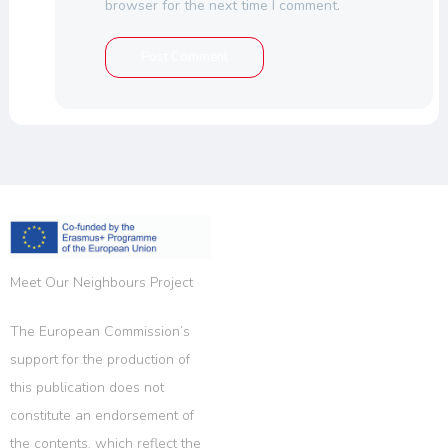
browser for the next time I comment.
Meet Our Neighbours Project
The European Commission’s
support for the production of
this publication does not
constitute an endorsement of
the contents, which reflect the