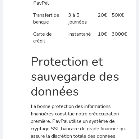
PayPal
Transfert de
3 à 5
20€
50K€
banque
journées
Carte de
Instantané
10€
3000€
crédit
Protection et
sauvegarde des
données
La bonne protection des informations
financières constitue notre préoccupation
première. PayPal utilise un système de
cryptage SSL bancaire de grade financier qui
assure la discrétion totale des données