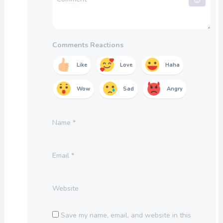
Comments Reactions
Like
Love
Haha
Wow
Sad
Angry
Name
*
Email
*
Website
Save my name, email, and website in this