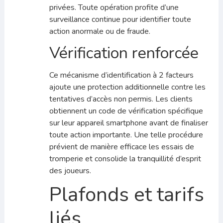
privées. Toute opération profite d’une
surveillance continue pour identifier toute
action anormale ou de fraude.
Vérification renforcée
Ce mécanisme d’identification à 2 facteurs
ajoute une protection additionnelle contre les
tentatives d’accès non permis. Les clients
obtiennent un code de vérification spécifique
sur leur appareil smartphone avant de finaliser
toute action importante. Une telle procédure
prévient de manière efficace les essais de
tromperie et consolide la tranquillité d’esprit
des joueurs.
Plafonds et tarifs
liés