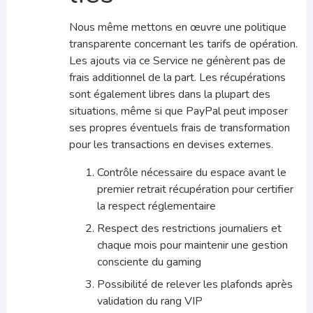
Nous même mettons en œuvre une politique
transparente concernant les tarifs de opération.
Les ajouts via ce Service ne génèrent pas de
frais additionnel de la part. Les récupérations
sont également libres dans la plupart des
situations, même si que PayPal peut imposer
ses propres éventuels frais de transformation
pour les transactions en devises externes.
Contrôle nécessaire du espace avant le
premier retrait récupération pour certifier
la respect réglementaire
Respect des restrictions journaliers et
chaque mois pour maintenir une gestion
consciente du gaming
Possibilité de relever les plafonds après
validation du rang VIP