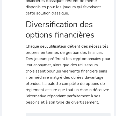
financières classiques restent de même
disponibles pour les joueurs qui favorisent
cette solution classique.
Diversification des
options financières
Chaque seul utilisateur détient des nécessités
propres en termes de gestion des finances.
Des joueurs préfèrent les cryptomonnaies pour
leur anonymat, alors que des utilisateurs
choisissent pour les virements financiers sans
intermédiaire malgré des durées davantage
étendus. La palette complète de options de
règlement assure que tout un chacun découvre
l’alternative répondant parfaitement à ses
besoins et à son type de divertissement.