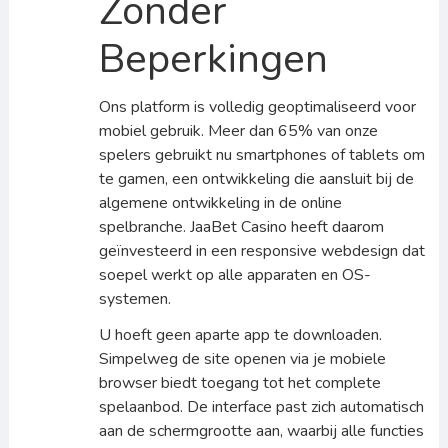
Zonder
Beperkingen
Ons platform is volledig geoptimaliseerd voor
mobiel gebruik. Meer dan 65% van onze
spelers gebruikt nu smartphones of tablets om
te gamen, een ontwikkeling die aansluit bij de
algemene ontwikkeling in de online
spelbranche. JaaBet Casino heeft daarom
geïnvesteerd in een responsive webdesign dat
soepel werkt op alle apparaten en OS-
systemen.
U hoeft geen aparte app te downloaden.
Simpelweg de site openen via je mobiele
browser biedt toegang tot het complete
spelaanbod. De interface past zich automatisch
aan de schermgrootte aan, waarbij alle functies