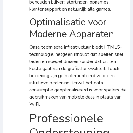
behouden blijven: stortingen, opnames,
klantensupport en natuurlijk alle games.
Optimalisatie voor
Moderne Apparaten
Onze technische infrastructuur biedt HTML5-
technologie, hetgeen inhoudt dat spellen snel
laden en soepel draaien zonder dat dit ten
koste gaat van de grafische kwaliteit. Touch-
bediening zijn geïmplementeerd voor een
intuïtieve bediening, terwijl het data-
consumptie geoptimaliseerd is voor spelers die
gebruikmaken van mobiele data in plaats van
WiFi.
Professionele
Ondersteuning