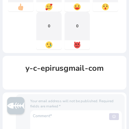
0
0
y-c-epirusgmail-com
Your email address will not be published.
Required
fields are marked
*