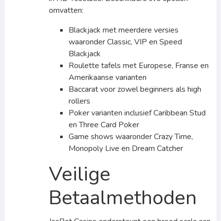
omvatten:
Blackjack met meerdere versies
waaronder Classic, VIP en Speed
Blackjack
Roulette tafels met Europese, Franse en
Amerikaanse varianten
Baccarat voor zowel beginners als high
rollers
Poker varianten inclusief Caribbean Stud
en Three Card Poker
Game shows waaronder Crazy Time,
Monopoly Live en Dream Catcher
Veilige
Betaalmethoden