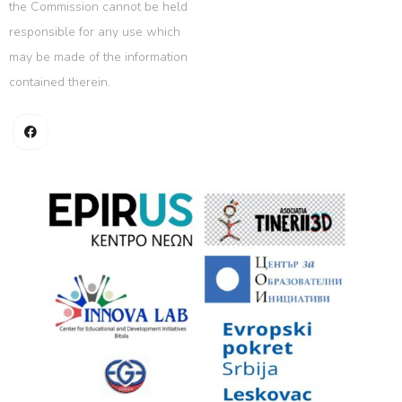
the Commission cannot be held
responsible for any use which
may be made of the information
contained therein.