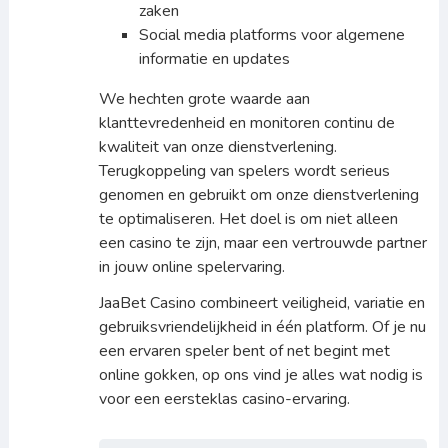
zaken
Social media platforms voor algemene
informatie en updates
We hechten grote waarde aan
klanttevredenheid en monitoren continu de
kwaliteit van onze dienstverlening.
Terugkoppeling van spelers wordt serieus
genomen en gebruikt om onze dienstverlening
te optimaliseren. Het doel is om niet alleen
een casino te zijn, maar een vertrouwde partner
in jouw online spelervaring.
JaaBet Casino combineert veiligheid, variatie en
gebruiksvriendelijkheid in één platform. Of je nu
een ervaren speler bent of net begint met
online gokken, op ons vind je alles wat nodig is
voor een eersteklas casino-ervaring.