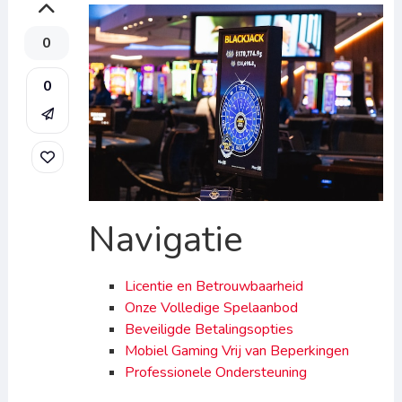
0
0
Navigatie
Licentie en Betrouwbaarheid
Onze Volledige Spelaanbod
Beveiligde Betalingsopties
Mobiel Gaming Vrij van Beperkingen
Professionele Ondersteuning