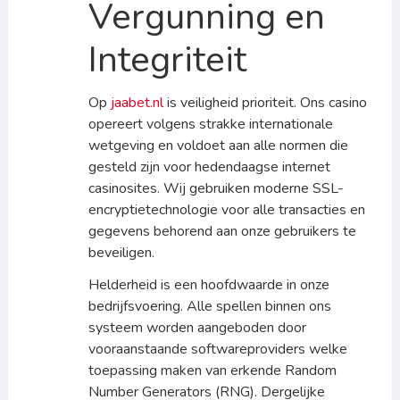
Vergunning en
Integriteit
Op
jaabet.nl
is veiligheid prioriteit. Ons casino
opereert volgens strakke internationale
wetgeving en voldoet aan alle normen die
gesteld zijn voor hedendaagse internet
casinosites. Wij gebruiken moderne SSL-
encryptietechnologie voor alle transacties en
gegevens behorend aan onze gebruikers te
beveiligen.
Helderheid is een hoofdwaarde in onze
bedrijfsvoering. Alle spellen binnen ons
systeem worden aangeboden door
vooraanstaande softwareproviders welke
toepassing maken van erkende Random
Number Generators (RNG). Dergelijke