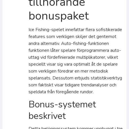
tillhörande
bonuspaket
Ice Fishing-spelet innefattar flera sofistikerade
features som verkligen skiljer det gentemot
andra alternativ. Auto-fishing-funktionen
funktionen låter spelare förprogrammera auto-
uttag vid fördefinierade multiplikatorer, vilket
speciellt visar sig vara optimalt åt de spelare
som verkligen föredrar en mer metodisk
spelansats. Dessutom erbjuds statistikverktyg
som faktiskt visar tidigare trendanalyser och
speldata från föregående rundor.
Bonus-systemet
beskrivet
Detta belöningssystem kommer uppbyggt i tre