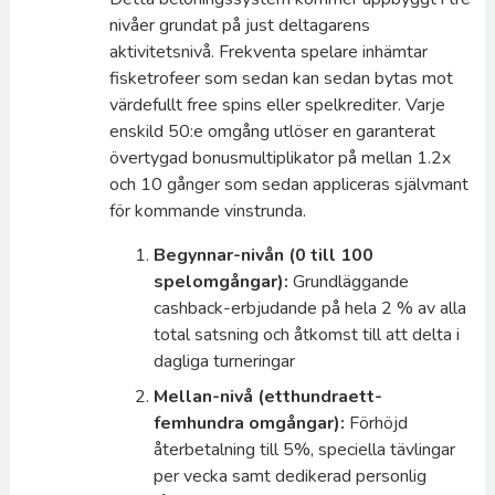
nivåer grundat på just deltagarens
aktivitetsnivå. Frekventa spelare inhämtar
fisketrofeer som sedan kan sedan bytas mot
värdefullt free spins eller spelkrediter. Varje
enskild 50:e omgång utlöser en garanterat
övertygad bonusmultiplikator på mellan 1.2x
och 10 gånger som sedan appliceras självmant
för kommande vinstrunda.
Begynnar-nivån (0 till 100
spelomgångar):
Grundläggande
cashback-erbjudande på hela 2 % av alla
total satsning och åtkomst till att delta i
dagliga turneringar
Mellan-nivå (etthundraett-
femhundra omgångar):
Förhöjd
återbetalning till 5%, speciella tävlingar
per vecka samt dedikerad personlig