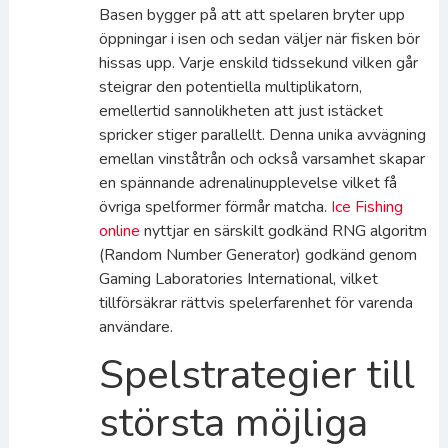
Basen bygger på att att spelaren bryter upp
öppningar i isen och sedan väljer när fisken bör
hissas upp. Varje enskild tidssekund vilken går
steigrar den potentiella multiplikatorn,
emellertid sannolikheten att just istäcket
spricker stiger parallellt. Denna unika avvägning
emellan vinståtrån och också varsamhet skapar
en spännande adrenalinupplevelse vilket få
övriga spelformer förmår matcha.
Ice Fishing
online
nyttjar en särskilt godkänd RNG algoritm
(Random Number Generator) godkänd genom
Gaming Laboratories International, vilket
tillförsäkrar rättvis spelerfarenhet för varenda
användare.
Spelstrategier till
största möjliga