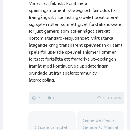
Via att att faktiskt kombinera
spänningsmoment, strategi och fair odds har
framgångsrikt Ice Fishing-spelet positionerat
sig själv i rollen som ett givet förstahandsvalet
för just gamers som söker något särskilt
bortom standard-erbjudandet. Vårt starka
åtagande kring transparent spelmekanik i samt
spelarfokuserade spelmekanismer kommer
fortsatt fortsätta att framdriva utvecklingen
framåt med kontinuerliga uppdateringar
grundade utifrån spelarcommunity-
återkoppling.
191
0
March 4, 2026
Game de Pesca
Guide Complet
Gelada: O Manual