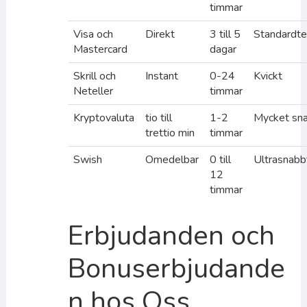
timmar
Visa och
Direkt
3 till 5
Standardt
Mastercard
dagar
Skrill och
Instant
0-24
Kvickt
Neteller
timmar
Kryptovaluta
tio till
1-2
Mycket sn
trettio min
timmar
Swish
Omedelbar
0 till
Ultrasnabb
12
timmar
Erbjudanden och
Bonuserbjudande
n hos Oss