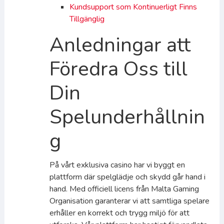
Kundsupport som Kontinuerligt Finns
Tillgänglig
Anledningar att
Föredra Oss till
Din
Spelunderhållnin
g
På vårt exklusiva casino har vi byggt en
plattform där spelglädje och skydd går hand i
hand. Med officiell licens från Malta Gaming
Organisation garanterar vi att samtliga spelare
erhåller en korrekt och trygg miljö för att