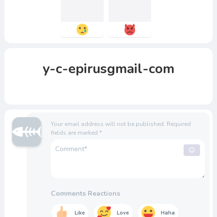
y-c-epirusgmail-com
Your email address will not be published.
Required
fields are marked
*
Comments Reactions
Like
Love
Haha