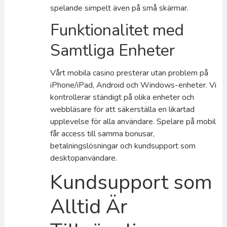
spelande simpelt även på små skärmar.
Funktionalitet med
Samtliga Enheter
Vårt mobila casino presterar utan problem på
iPhone/iPad, Android och Windows-enheter. Vi
kontrollerar ständigt på olika enheter och
webbläsare för att säkerställa en likartad
upplevelse för alla användare. Spelare på mobil
får access till samma bonusar,
betalningslösningar och kundsupport som
desktopanvändare.
Kundsupport som
Alltid Är