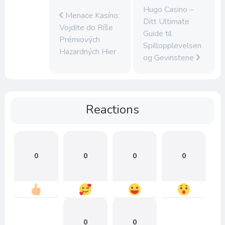
Hugo Casino –
Menace Kasíno:
Ditt Ultimate
Vojdite do Ríše
Guide til
Prémiových
Spillopplevelsen
Hazardných Hier
og Gevinstene
Reactions
0
0
0
0
0
0