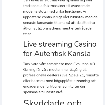
Vårt urval av slotmaskiner spänner sig från
traditionella fruktmaskiner till avancerade
moderna slots med unika funktioner. Vi
uppdaterar kontinuerligt vårt bibliotek med de
senaste lanserade titlarna så att du alltid har
åtkomst till branschens mest efterfrågade
titlar.
Live streaming Casino
för Autentisk Känsla
Tack vare vårt samarbete med Evolution AB
Gaming får våra medlemmar tillgång till
professionella dealers i live. Spela 21, roulette
eller baccarat med högupplöst streaming och
engagerande funktioner som lyfter din
spelkänsla till nästa nivå.
Skyddade och