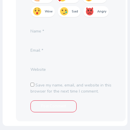
Wow
Sad
Angry
Name
*
Email
*
Website
Save my name, email, and website in this
browser for the next time I comment.