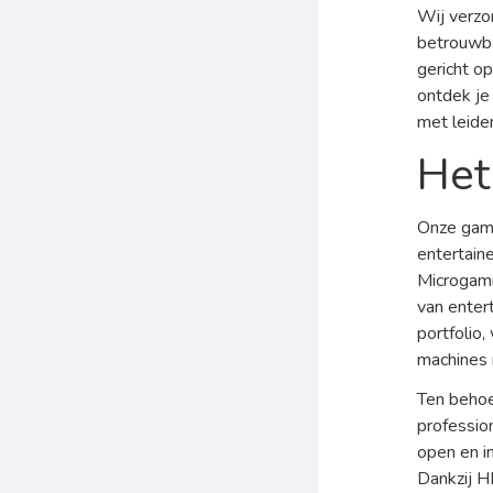
Wij verzo
betrouwba
gericht o
ontdek je
met leide
Het
Onze gami
entertain
Microgami
van enter
portfolio
machines 
Ten behoe
professio
open en in
Dankzij H