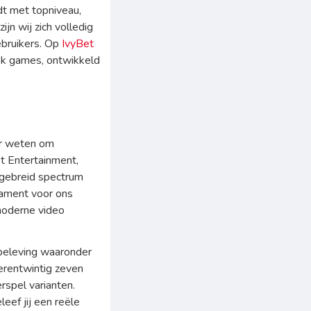
dt met topniveau,
n wij zich volledig
ebruikers. Op
IvyBet
ok games, ontwikkeld
er weten om
t Entertainment,
itgebreid spectrum
dament voor ons
 moderne video
 beleving waaronder
ierentwintig zeven
erspel varianten.
eef jij een reële