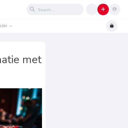
LISH
natie met