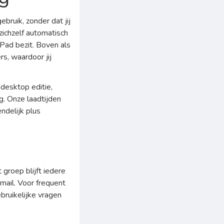
ruik, zonder dat jij
ichzelf automatisch
iPad bezit. Boven als
s, waardoor jij
desktop editie,
g. Onze laadtijden
ndelijk plus
roep blijft iedere
mail. Voor frequent
ruikelijke vragen