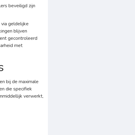
ers beveiligd zijn
via geldelijke
kingen blijven
ent gecontroleerd
arheid met
s
men bij de maximale
n die specifiek
middellijk verwerkt,