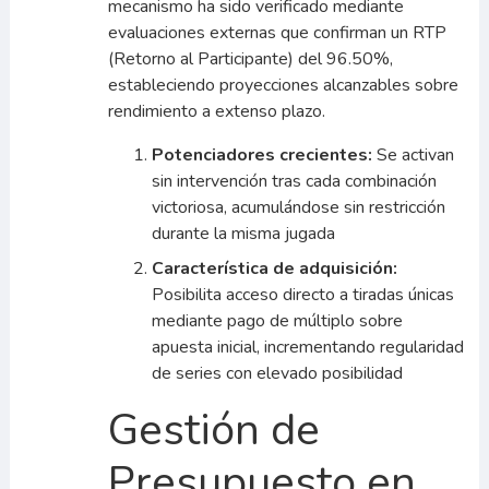
mecanismo ha sido verificado mediante
evaluaciones externas que confirman un RTP
(Retorno al Participante) del 96.50%,
estableciendo proyecciones alcanzables sobre
rendimiento a extenso plazo.
Potenciadores crecientes:
Se activan
sin intervención tras cada combinación
victoriosa, acumulándose sin restricción
durante la misma jugada
Característica de adquisición:
Posibilita acceso directo a tiradas únicas
mediante pago de múltiplo sobre
apuesta inicial, incrementando regularidad
de series con elevado posibilidad
Gestión de
Presupuesto en