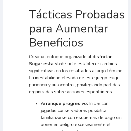
Tácticas Probadas
para Aumentar
Beneficios
Crear un enfoque organizado al
disfrutar
Sugar esta slot
suele establecer cambios
significativas en los resultados a largo término.
La inestabilidad elevada de este juego exige
paciencia y autocontrol, privilegiando partidas
organizadas sobre acciones espontáneos.
Arranque progresivo:
Iniciar con
jugadas conservadoras posibilita
familiarizarse con esquemas de pago sin
poner en peligro excesivamente el