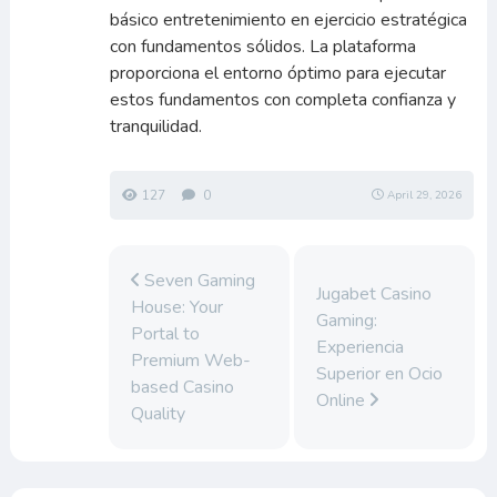
básico entretenimiento en ejercicio estratégica
con fundamentos sólidos. La plataforma
proporciona el entorno óptimo para ejecutar
estos fundamentos con completa confianza y
tranquilidad.
127
0
April 29, 2026
Seven Gaming
Jugabet Casino
House: Your
Gaming:
Portal to
Experiencia
Premium Web-
Superior en Ocio
based Casino
Online
Quality