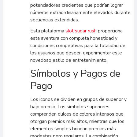
potenciadores crecientes que podrían lograr
números extraordinariamente elevados durante
secuencias extendidas.
Esta plataforma
slot sugar rush
proporciona
esta aventura con completa honestidad y
condiciones competitivas para la totalidad de
los usuarios que deseen experimentar este
novedoso estilo de entretenimiento.
Símbolos y Pagos de
Pago
Los iconos se dividen en grupos de superior y
bajo premio. Los símbolos superiores
comprenden dulces de colores intensos que
otorgan premios más altos, mientras que los
elementos simples brindan premios más
modestas pero regulares. La combinación