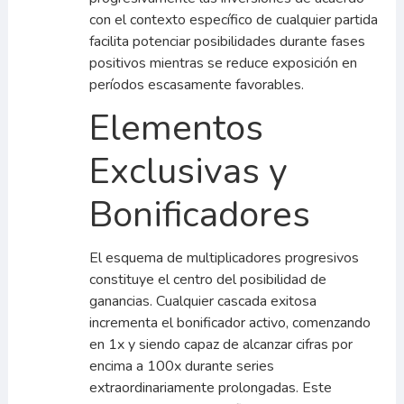
con el contexto específico de cualquier partida
facilita potenciar posibilidades durante fases
positivos mientras se reduce exposición en
períodos escasamente favorables.
Elementos
Exclusivas y
Bonificadores
El esquema de multiplicadores progresivos
constituye el centro del posibilidad de
ganancias. Cualquier cascada exitosa
incrementa el bonificador activo, comenzando
en 1x y siendo capaz de alcanzar cifras por
encima a 100x durante series
extraordinariamente prolongadas. Este