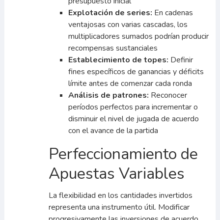
presupuesto inicial
Explotación de series:
En cadenas
ventajosas con varias cascadas, los
multiplicadores sumados podrían producir
recompensas sustanciales
Establecimiento de topes:
Definir
fines específicos de ganancias y déficits
límite antes de comenzar cada ronda
Análisis de patrones:
Reconocer
períodos perfectos para incrementar o
disminuir el nivel de jugada de acuerdo
con el avance de la partida
Perfeccionamiento de
Apuestas Variables
La flexibilidad en los cantidades invertidos
representa una instrumento útil. Modificar
progresivamente las inversiones de acuerdo