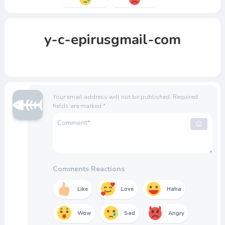
y-c-epirusgmail-com
Your email address will not be published.
Required
fields are marked
*
Comments Reactions
Like
Love
Haha
Wow
Sad
Angry