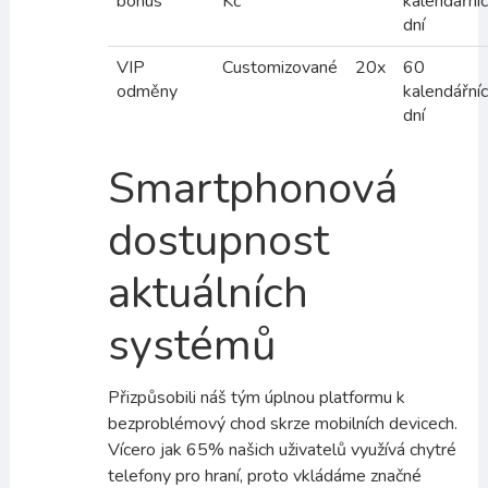
bonus
Kč
kalendářní
dní
VIP
Customizované
20x
60
odměny
kalendářní
dní
Smartphonová
dostupnost
aktuálních
systémů
Přizpůsobili náš tým úplnou platformu k
bezproblémový chod skrze mobilních devicech.
Vícero jak 65% našich uživatelů využívá chytré
telefony pro hraní, proto vkládáme značné