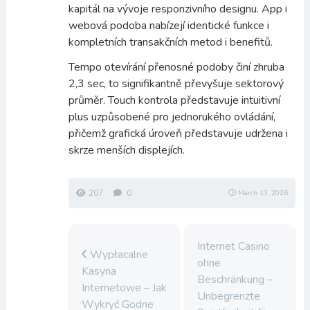
kapitál na vývoje responzivního designu. App i
webová podoba nabízejí identické funkce i
kompletních transakčních metod i benefitů.
Tempo otevírání přenosné podoby činí zhruba
2,3 sec, to signifikantně převyšuje sektorový
průměr. Touch kontrola představuje intuitivní
plus uzpůsobené pro jednorukého ovládání,
přičemž grafická úroveň představuje udržena i
skrze menších displejích.
207
0
March 13, 2026
Internet Casino
Wypłacalne
ohne
Kasyna
Beschränkung –
Internetowe – Jak
Unbegrenzte
Wykryć Godne