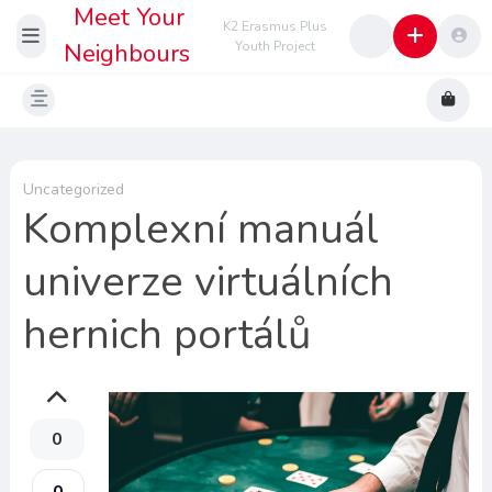
Meet Your
K2 Erasmus Plus
Neighbours
Youth Project
Uncategorized
Komplexní manuál
univerze virtuálních
hernich portálů
0