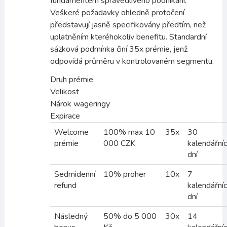
fundamentem spravedlivého podnikání.
Veškeré požadavky ohledně protočení
představují jasně specifikovány předtím, než
uplatněním kteréhokoliv benefitu. Standardní
sázková podmínka činí 35x prémie, jenž
odpovídá průměru v kontrolovaném segmentu.
Druh prémie
Velikost
Nárok wageringу
Expirace
Welcome
100% max 10
35x
30
prémie
000 CZK
kalendářní
dní
Sedmidenní
10% proher
10x
7
refund
kalendářní
dní
Následný
50% do 5 000
30x
14