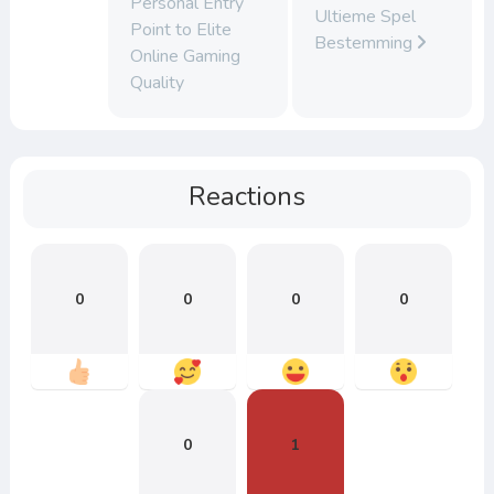
Personal Entry
Ultieme Spel
Point to Elite
Bestemming
Online Gaming
Quality
Reactions
0
0
0
0
0
1