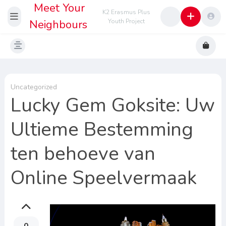
Meet Your
K2 Erasmus Plus
Neighbours
Youth Project
Uncategorized
Lucky Gem Goksite: Uw
Ultieme Bestemming
ten behoeve van
Online Speelvermaak