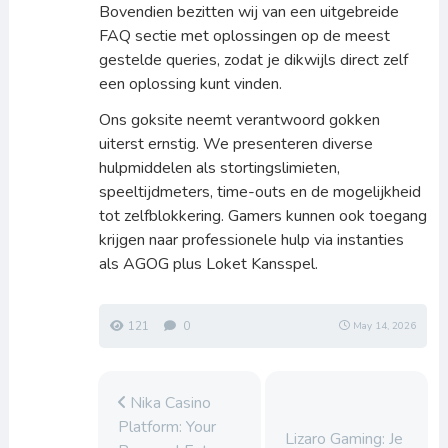
Bovendien bezitten wij van een uitgebreide
FAQ sectie met oplossingen op de meest
gestelde queries, zodat je dikwijls direct zelf
een oplossing kunt vinden.
Ons goksite neemt verantwoord gokken
uiterst ernstig. We presenteren diverse
hulpmiddelen als stortingslimieten,
speeltijdmeters, time-outs en de mogelijkheid
tot zelfblokkering. Gamers kunnen ook toegang
krijgen naar professionele hulp via instanties
als AGOG plus Loket Kansspel.
121
0
May 14, 2026
Nika Casino
Platform: Your
Lizaro Gaming: Je