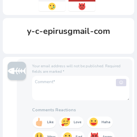
y-c-epirusgmail-com
Your email address will not be published.
Required
fields are marked
*
Comments Reactions
Like
Love
Haha
Wow
Sad
Angry