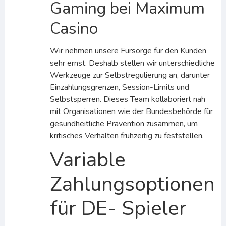
Gaming bei Maximum
Casino
Wir nehmen unsere Fürsorge für den Kunden
sehr ernst. Deshalb stellen wir unterschiedliche
Werkzeuge zur Selbstregulierung an, darunter
Einzahlungsgrenzen, Session-Limits und
Selbstsperren. Dieses Team kollaboriert nah
mit Organisationen wie der Bundesbehörde für
gesundheitliche Prävention zusammen, um
kritisches Verhalten frühzeitig zu feststellen.
Variable
Zahlungsoptionen
für DE- Spieler