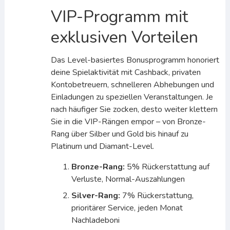
VIP-Programm mit
exklusiven Vorteilen
Das Level-basiertes Bonusprogramm honoriert
deine Spielaktivität mit Cashback, privaten
Kontobetreuern, schnelleren Abhebungen und
Einladungen zu speziellen Veranstaltungen. Je
nach häufiger Sie zocken, desto weiter klettern
Sie in die VIP-Rängen empor – von Bronze-
Rang über Silber und Gold bis hinauf zu
Platinum und Diamant-Level.
Bronze-Rang:
5% Rückerstattung auf
Verluste, Normal-Auszahlungen
Silver-Rang:
7% Rückerstattung,
prioritärer Service, jeden Monat
Nachladeboni