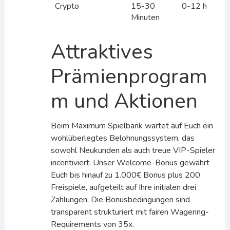
Crypto
15-30
0-12 h
Minuten
Attraktives
Prämienprogram
m und Aktionen
Beim Maximum Spielbank wartet auf Euch ein
wohlüberlegtes Belohnungssystem, das
sowohl Neukunden als auch treue VIP-Spieler
incentiviert. Unser Welcome-Bonus gewährt
Euch bis hinauf zu 1.000€ Bonus plus 200
Freispiele, aufgeteilt auf Ihre initialen drei
Zahlungen. Die Bonusbedingungen sind
transparent strukturiert mit fairen Wagering-
Requirements von 35x.