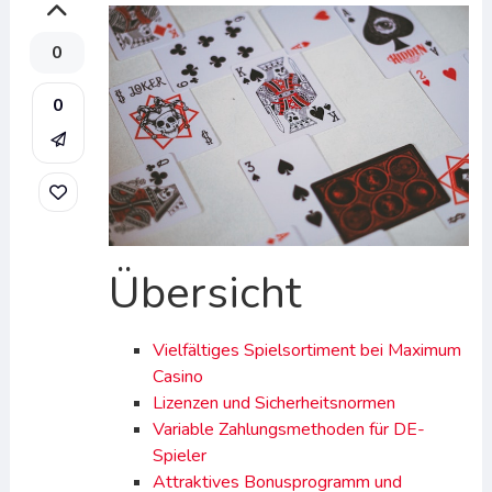
0
0
Übersicht
Vielfältiges Spielsortiment bei Maximum
Casino
Lizenzen und Sicherheitsnormen
Variable Zahlungsmethoden für DE-
Spieler
Attraktives Bonusprogramm und