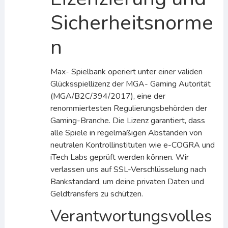
Sicherheitsnorme
n
Max- Spielbank operiert unter einer validen
Glücksspiellizenz der MGA- Gaming Autorität
(MGA/B2C/394/2017), eine der
renommiertesten Regulierungsbehörden der
Gaming-Branche. Die Lizenz garantiert, dass
alle Spiele in regelmäßigen Abständen von
neutralen Kontrollinstituten wie e-COGRA und
iTech Labs geprüft werden können. Wir
verlassen uns auf SSL-Verschlüsselung nach
Bankstandard, um deine privaten Daten und
Geldtransfers zu schützen.
Verantwortungsvolles