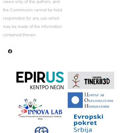
views only of the authors, and
the Commission cannot be held
responsible for any use which
may be made of the information
contained therein.