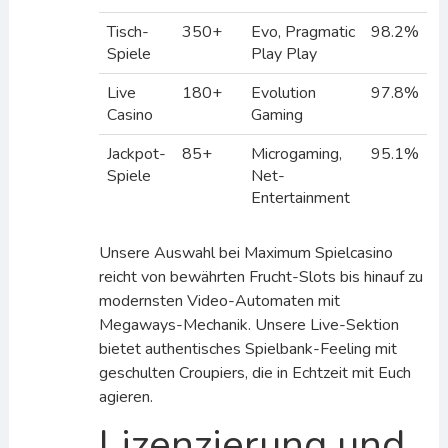
Tisch-
350+
Evo, Pragmatic
98.2%
Spiele
Play Play
Live
180+
Evolution
97.8%
Casino
Gaming
Jackpot-
85+
Microgaming,
95.1%
Spiele
Net-
Entertainment
Unsere Auswahl bei Maximum Spielcasino
reicht von bewährten Frucht-Slots bis hinauf zu
modernsten Video-Automaten mit
Megaways-Mechanik. Unsere Live-Sektion
bietet authentisches Spielbank-Feeling mit
geschulten Croupiers, die in Echtzeit mit Euch
agieren.
Lizenzierung und