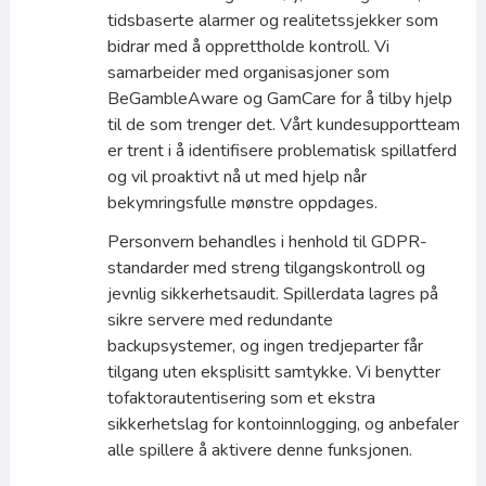
tidsbaserte alarmer og realitetssjekker som
bidrar med å opprettholde kontroll. Vi
samarbeider med organisasjoner som
BeGambleAware og GamCare for å tilby hjelp
til de som trenger det. Vårt kundesupportteam
er trent i å identifisere problematisk spillatferd
og vil proaktivt nå ut med hjelp når
bekymringsfulle mønstre oppdages.
Personvern behandles i henhold til GDPR-
standarder med streng tilgangskontroll og
jevnlig sikkerhetsaudit. Spillerdata lagres på
sikre servere med redundante
backupsystemer, og ingen tredjeparter får
tilgang uten eksplisitt samtykke. Vi benytter
tofaktorautentisering som et ekstra
sikkerhetslag for kontoinnlogging, og anbefaler
alle spillere å aktivere denne funksjonen.