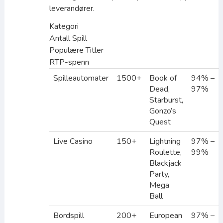
leverandører.
Kategori
Antall Spill
Populære Titler
RTP-spenn
Spilleautomater
1500+
Book of
94% –
Dead,
97%
Starburst,
Gonzo’s
Quest
Live Casino
150+
Lightning
97% –
Roulette,
99%
Blackjack
Party,
Mega
Ball
Bordspill
200+
European
97% –