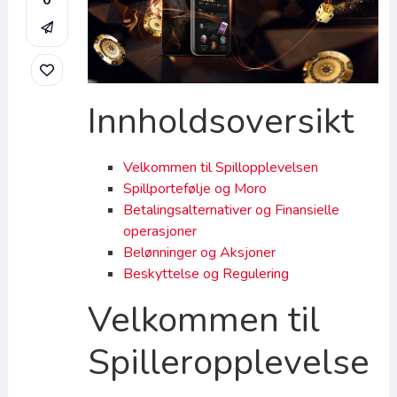
0
Innholdsoversikt
Velkommen til Spillopplevelsen
Spillportefølje og Moro
Betalingsalternativer og Finansielle
operasjoner
Belønninger og Aksjoner
Beskyttelse og Regulering
Velkommen til
Spilleropplevelse