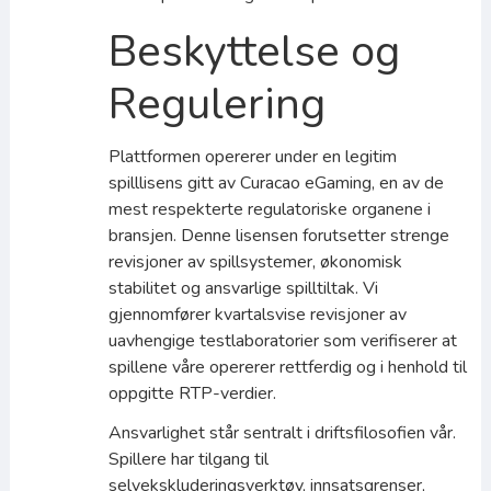
Beskyttelse og
Regulering
Plattformen opererer under en legitim
spilllisens gitt av Curacao eGaming, en av de
mest respekterte regulatoriske organene i
bransjen. Denne lisensen forutsetter strenge
revisjoner av spillsystemer, økonomisk
stabilitet og ansvarlige spilltiltak. Vi
gjennomfører kvartalsvise revisjoner av
uavhengige testlaboratorier som verifiserer at
spillene våre opererer rettferdig og i henhold til
oppgitte RTP-verdier.
Ansvarlighet står sentralt i driftsfilosofien vår.
Spillere har tilgang til
selvekskluderingsverktøy, innsatsgrenser,