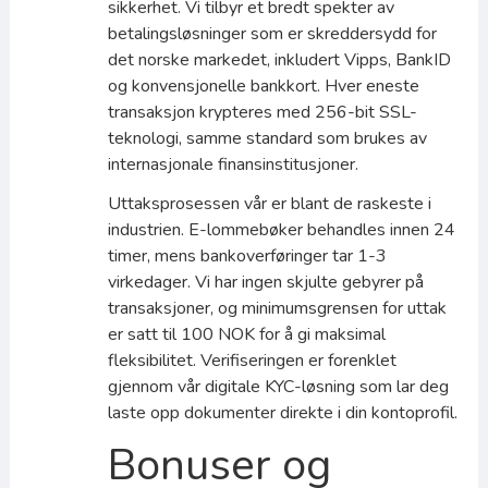
sikkerhet. Vi tilbyr et bredt spekter av
betalingsløsninger som er skreddersydd for
det norske markedet, inkludert Vipps, BankID
og konvensjonelle bankkort. Hver eneste
transaksjon krypteres med 256-bit SSL-
teknologi, samme standard som brukes av
internasjonale finansinstitusjoner.
Uttaksprosessen vår er blant de raskeste i
industrien. E-lommebøker behandles innen 24
timer, mens bankoverføringer tar 1-3
virkedager. Vi har ingen skjulte gebyrer på
transaksjoner, og minimumsgrensen for uttak
er satt til 100 NOK for å gi maksimal
fleksibilitet. Verifiseringen er forenklet
gjennom vår digitale KYC-løsning som lar deg
laste opp dokumenter direkte i din kontoprofil.
Bonuser og