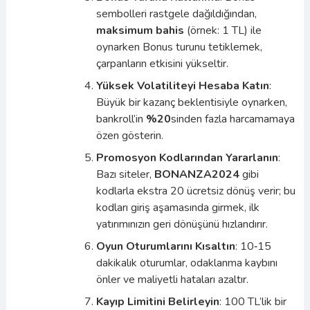
sembolleri rastgele dağıldığından,
maksimum bahis
(örnek: 1 TL) ile
oynarken Bonus turunu tetiklemek,
çarpanların etkisini yükseltir.
Yüksek Volatiliteyi Hesaba Katın
:
Büyük bir kazanç beklentisiyle oynarken,
bankroll’in
%20
sinden fazla harcamamaya
özen gösterin.
Promosyon Kodlarından Yararlanın
:
Bazı siteler,
BONANZA2024
gibi
kodlarla ekstra 20 ücretsiz dönüş verir; bu
kodları giriş aşamasında girmek, ilk
yatırımınızın geri dönüşünü hızlandırır.
Oyun Oturumlarını Kısaltın
: 10‑15
dakikalık oturumlar, odaklanma kaybını
önler ve maliyetli hataları azaltır.
Kayıp Limitini Belirleyin
: 100 TL’lik bir