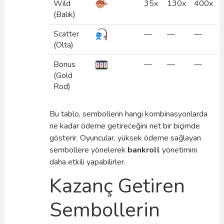
Wild
35x
130x
400x
(Balık)
Scatter
—
—
—
(Olta)
Bonus
—
—
—
(Gold
Rod)
Bu tablo, sembollerin hangi kombinasyonlarda
ne kadar ödeme getireceğini net bir biçimde
gösterir. Oyuncular, yüksek ödeme sağlayan
sembollere yönelerek
bankroll
yönetimini
daha etkili yapabilirler.
Kazanç Getiren
Sembollerin