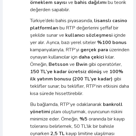
örneklem sayısı
ve
bahis dağılımı
bu teorik
değerden sapabilir.
Türkiye’deki bahis piyasasında,
lisanslı casino
platformları
bu RTP değerlerini şeffaf bir
şekilde sunar ve
kullanıcı sözleşmesi
içinde
yer alır. Ayrıca, bazı yerel siteler
%100 bonus
kampanyalarıyla, RTP’yi
gerçek para
üzerinden
oynayan kullanıcılar için
daha çekici
kılar.
Örneğin,
Betsson
ve
Bwin
gibi operatörler,
150 TL’ye kadar ücretsiz dönüş
ve
100%
ilk yatırım bonusu (200 TL’ye kadar)
gibi
teklifler sunar; bu teklifler, RTP’nin etkisini daha
kısa sürede hissettirebilir.
Bu bağlamda, RTP’ye odaklanarak
bankroll
yönetimi
planı oluşturmak, oyuncunun riskini
minimize eder. Örneğin,
%5
oranında bir kayıp
toleransı belirlemek, 50 TL’lik bir bahisle
oynarken
2,5 TL
kayıp limitine ulaşılması