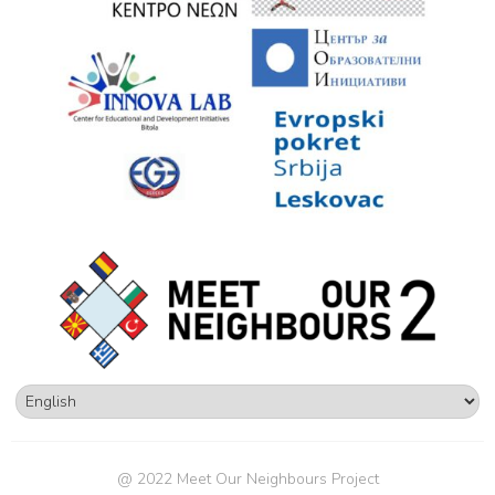
Choose
a
language
@ 2022 Meet Our Neighbours Project