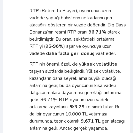
RTP
(Return to Player), oyuncunun uzun
vadede yaptığı bahislerin ne kadarını geri
alacağını gösteren bir yüzde değeridir. Big Bass
Bonanza’nın resmi RTP oranı
96.71%
olarak
belirtilmiştir. Bu oran, sektördeki ortalama
RTP’yi (
95‑96%
) aşar ve oyuncuya uzun
vadede
daha fazla geri dönüş
vaat eder.
RTP’nin önemi, özellikle
yüksek volatilite
taşıyan slotlarda belirgindir. Yüksek volatilite,
kazançların daha seyrek ama büyük olacağı
anlamına gelir; bu da oyuncunun kısa vadeli
dalgalanmalara dayanması gerektiği anlamına
gelir. 96.71% RTP, oyunun uzun vadeli
ortalama kayıplarını
%3.29
ile sınırlı tutar. Bu
da, bir oyuncunun 10.000 TL yatırması
durumunda, teorik olarak
9,671 TL
geri alacağı
anlamına gelir. Ancak gerçek yaşamda,