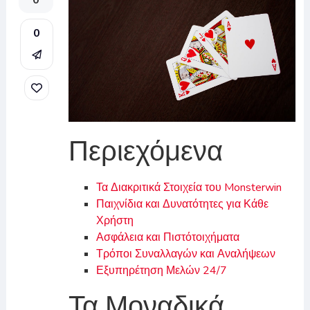
0
0
Περιεχόμενα
Τα Διακριτικά Στοιχεία του Monsterwin
Παιχνίδια και Δυνατότητες για Κάθε
Χρήστη
Ασφάλεια και Πιστότοιχήματα
Τρόποι Συναλλαγών και Αναλήψεων
Εξυπηρέτηση Μελών 24/7
Τα Μοναδικά