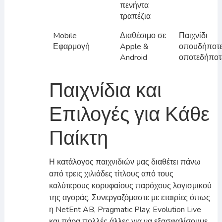
πενήντα
τραπέζια
Mobile
Διαθέσιμο σε
Παιχνίδι
Εφαρμογή
Apple &
οπουδήποτε
Android
οποτεδήποτ
Παιχνίδια και
Επιλογές για Κάθε
Παίκτη
Η κατάλογος παιχνιδιών μας διαθέτει πάνω
από τρεις χιλιάδες τίτλους από τους
καλύτερους κορυφαίους παρόχους λογισμικού
της αγοράς. Συνεργαζόμαστε με εταιρίες όπως
η NetEnt AB, Pragmatic Play, Evolution Live
και πάρα πολλές άλλες για να εξασφαλίσουμε