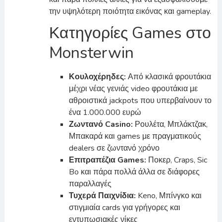
την υψηλότερη ποιότητα εικόνας και gameplay.
Κατηγορίες Games στο
Monsterwin
Κουλοχέρηδες:
Από κλασικά φρουτάκια
μέχρι νέας γενιάς video φρουτάκια με
αθροιστικά jackpots που υπερβαίνουν το
ένα 1.000.000 ευρώ
Ζωντανό Casino:
Ρουλέτα, Μπλάκτζακ,
Μπακαρά και games με πραγματικούς
dealers σε ζωντανό χρόνο
Επιτραπέζια Games:
Ποκερ, Craps, Sic
Bo και πάρα πολλά άλλα σε διάφορες
παραλλαγές
Τυχερά Παιχνίδια:
Keno, Μπίνγκο και
στιγμιαία cards για γρήγορες και
εντυπωσιακές νίκες