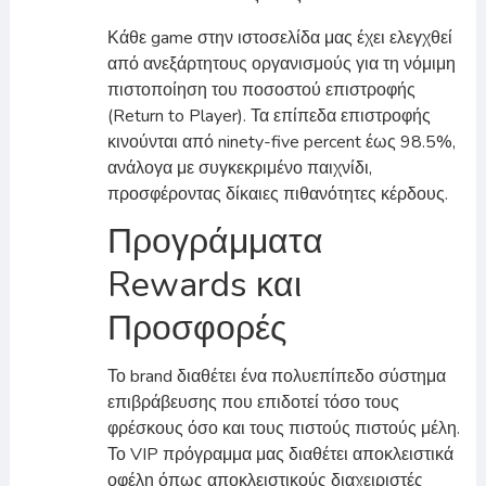
Κάθε game στην ιστοσελίδα μας έχει ελεγχθεί
από ανεξάρτητους οργανισμούς για τη νόμιμη
πιστοποίηση του ποσοστού επιστροφής
(Return to Player). Τα επίπεδα επιστροφής
κινούνται από ninety-five percent έως 98.5%,
ανάλογα με συγκεκριμένο παιχνίδι,
προσφέροντας δίκαιες πιθανότητες κέρδους.
Προγράμματα
Rewards και
Προσφορές
Το brand διαθέτει ένα πολυεπίπεδο σύστημα
επιβράβευσης που επιδοτεί τόσο τους
φρέσκους όσο και τους πιστούς πιστούς μέλη.
Το VIP πρόγραμμα μας διαθέτει αποκλειστικά
οφέλη όπως αποκλειστικούς διαχειριστές