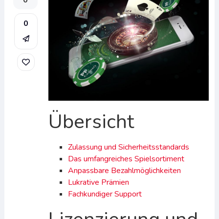
0
0
Übersicht
Zulassung und Sicherheitsstandards
Das umfangreiches Spielsortiment
Anpassbare Bezahlmöglichkeiten
Lukrative Prämien
Fachkundiger Support