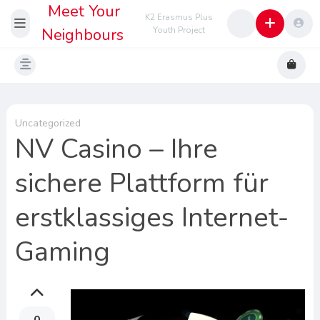
Meet Your
K2 Erasmus Plus
Neighbours
Youth Project
Uncategorized
NV Casino – Ihre
sichere Plattform für
erstklassiges Internet-
Gaming