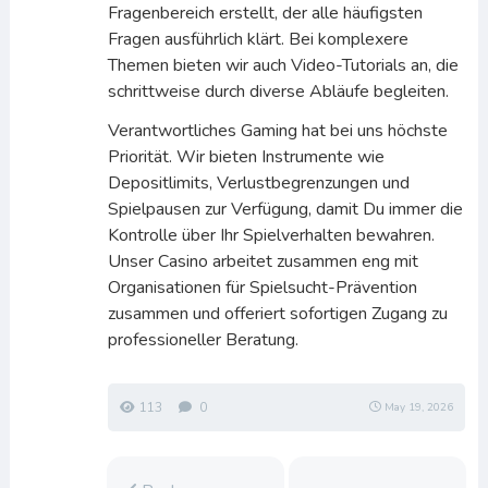
Fragenbereich erstellt, der alle häufigsten
Fragen ausführlich klärt. Bei komplexere
Themen bieten wir auch Video-Tutorials an, die
schrittweise durch diverse Abläufe begleiten.
Verantwortliches Gaming hat bei uns höchste
Priorität. Wir bieten Instrumente wie
Depositlimits, Verlustbegrenzungen und
Spielpausen zur Verfügung, damit Du immer die
Kontrolle über Ihr Spielverhalten bewahren.
Unser Casino arbeitet zusammen eng mit
Organisationen für Spielsucht-Prävention
zusammen und offeriert sofortigen Zugang zu
professioneller Beratung.
113
0
May 19, 2026