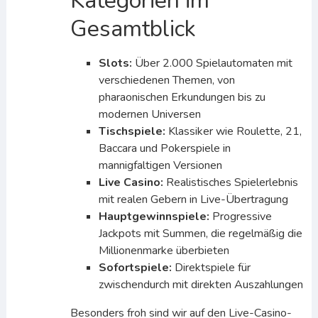
Kategorien im
Gesamtblick
Slots:
Über 2.000 Spielautomaten mit
verschiedenen Themen, von
pharaonischen Erkundungen bis zu
modernen Universen
Tischspiele:
Klassiker wie Roulette, 21,
Baccara und Pokerspiele in
mannigfaltigen Versionen
Live Casino:
Realistisches Spielerlebnis
mit realen Gebern in Live-Übertragung
Hauptgewinnspiele:
Progressive
Jackpots mit Summen, die regelmäßig die
Millionenmarke überbieten
Sofortspiele:
Direktspiele für
zwischendurch mit direkten Auszahlungen
Besonders froh sind wir auf den Live-Casino-