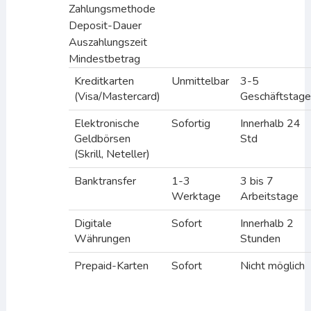
Zahlungsmethode
Deposit-Dauer
Auszahlungszeit
Mindestbetrag
Kreditkarten
Unmittelbar
3-5
(Visa/Mastercard)
Geschäftstage
Elektronische
Sofortig
Innerhalb 24
Geldbörsen
Std
(Skrill, Neteller)
Banktransfer
1-3
3 bis 7
Werktage
Arbeitstage
Digitale
Sofort
Innerhalb 2
Währungen
Stunden
Prepaid-Karten
Sofort
Nicht möglich