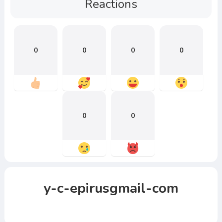
Reactions
0
0
0
0
0
0
y-c-epirusgmail-com