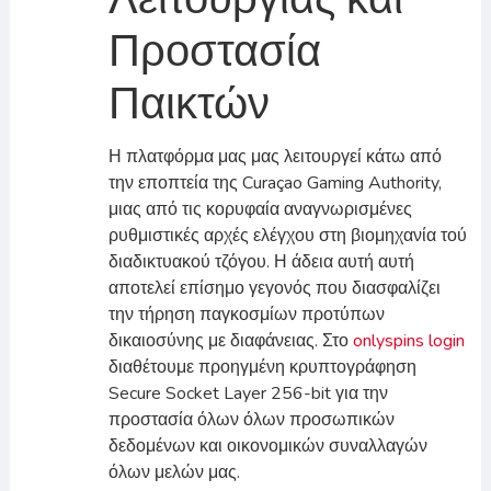
Προστασία
Παικτών
Η πλατφόρμα μας μας λειτουργεί κάτω από
την εποπτεία της Curaçao Gaming Authority,
μιας από τις κορυφαία αναγνωρισμένες
ρυθμιστικές αρχές ελέγχου στη βιομηχανία τού
διαδικτυακού τζόγου. Η άδεια αυτή αυτή
αποτελεί επίσημο γεγονός που διασφαλίζει
την τήρηση παγκοσμίων προτύπων
δικαιοσύνης με διαφάνειας. Στο
onlyspins login
διαθέτουμε προηγμένη κρυπτογράφηση
Secure Socket Layer 256-bit για την
προστασία όλων όλων προσωπικών
δεδομένων και οικονομικών συναλλαγών
όλων μελών μας.