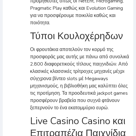
προμηθευτές όπως οι NetEnt, Microgaming,
Pragmatic Play καθώς και Evolution Gaming
για να προσφέρουμε ποικιλία καθώς και
ποιότητα.
Τύποι Κουλοχέρηδων
Οι φρουτάκια αποτελούν τον κορμό της
προσφοράς μας αυτής με πάνω από συνολικά
2.800 διαφορετικούς τίτλους παιχνιδιών. Από
κλασικές κλασσικές τρίτροχες μηχανές μέχρι
σύγχρονα βίντεο slots μέ Megaways
μηχανισμούς, η βιβλιοθήκη μας καλύπτει όλες
τις προτίμηση. Τα προοδευτικά jackpot games
προσφέρουν βραβεία που συχνά φτάνουν
ξεπερνούν το ένα εκατομμύριο ευρώ.
Live Casino Casino και
Επιτραπέζια Παιχνίδια