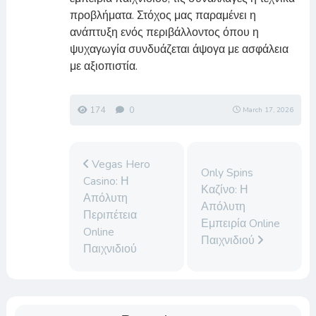
προβλήματα. Στόχος μας παραμένει η
ανάπτυξη ενός περιβάλλοντος όπου η
ψυχαγωγία συνδυάζεται άψογα με ασφάλεια
με αξιοπιστία.
174
0
March 17, 2026
Vegas Hero
Only Spins
Casino: Η
Καζίνο: Η
Απόλυτη
Απόλυτη
Περιπέτεια
Εμπειρία Online
Online
Παιχνιδιού
Παιχνιδιού