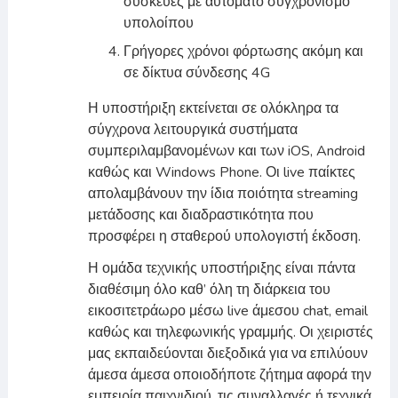
συσκευές με αυτόματο συγχρονισμό
υπολοίπου
Γρήγορες χρόνοι φόρτωσης ακόμη και
σε δίκτυα σύνδεσης 4G
Η υποστήριξη εκτείνεται σε ολόκληρα τα
σύγχρονα λειτουργικά συστήματα
συμπεριλαμβανομένων και των iOS, Android
καθώς και Windows Phone. Οι live παίκτες
απολαμβάνουν την ίδια ποιότητα streaming
μετάδοσης και διαδραστικότητα που
προσφέρει η σταθερού υπολογιστή έκδοση.
Η ομάδα τεχνικής υποστήριξης είναι πάντα
διαθέσιμη όλο καθ’ όλη τη διάρκεια του
εικοσιτετράωρο μέσω live άμεσου chat, email
καθώς και τηλεφωνικής γραμμής. Οι χειριστές
μας εκπαιδεύονται διεξοδικά για να επιλύουν
άμεσα άμεσα οποιοδήποτε ζήτημα αφορά την
εμπειρία παιχνιδιού, τις συναλλαγές ή τεχνικά