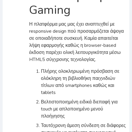
Gaming
Η πλατφόρμα μας μας έχει αναπτυχθεί με
responsive design πού προσαρμόζεται άψογα
σε οποιαδήποτε συσκευή. Καμία απαιτείται
λήψη εφαρμογής καθώς η browser-based
έκδοση παρέχει ολική λειτουργικότητα μέσω
HTML5 σύγχρονης τεχνολογίας.
Πλήρης ολοκληρωμένη πρόσβαση σε
ολόκληρη τη βιβλιοθήκη παιχνιδιών
τίτλων από smartphones καθώς και
tablets
Βελτιστοποιημένη ειδικά διεπαφή για
touch με απλοποιημένο μενού
πλοήγησης
Ταυτόχρονη άμεση σύνδεση σε διάφορες