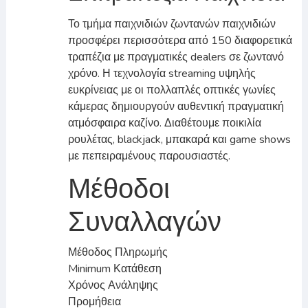
Το τμήμα παιχνιδιών ζωντανών παιχνιδιών
προσφέρει περισσότερα από 150 διαφορετικά
τραπέζια με πραγματικές dealers σε ζωντανό
χρόνο. Η τεχνολογία streaming υψηλής
ευκρίνειας με οι πολλαπλές οπτικές γωνίες
κάμερας δημιουργούν αυθεντική πραγματική
ατμόσφαιρα καζίνο. Διαθέτουμε ποικιλία
ρουλέτας, blackjack, μπακαρά και game shows
με πεπειραμένους παρουσιαστές.
Μέθοδοι
Συναλλαγών
Μέθοδος Πληρωμής
Minimum Κατάθεση
Χρόνος Ανάληψης
Προμήθεια