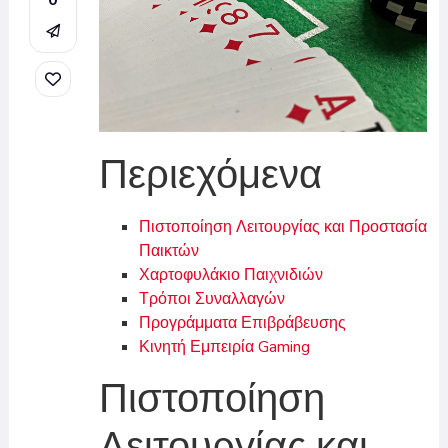
0
Περιεχόμενα
Πιστοποίηση Λειτουργίας και Προστασία
Παικτών
Χαρτοφυλάκιο Παιχνιδιών
Τρόποι Συναλλαγών
Προγράμματα Επιβράβευσης
Κινητή Εμπειρία Gaming
Πιστοποίηση
Λειτουργίας και