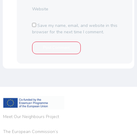
Website
Save my name, email, and website in this
browser for the next time I comment.
Meet Our Neighbours Project
The European Commission’s