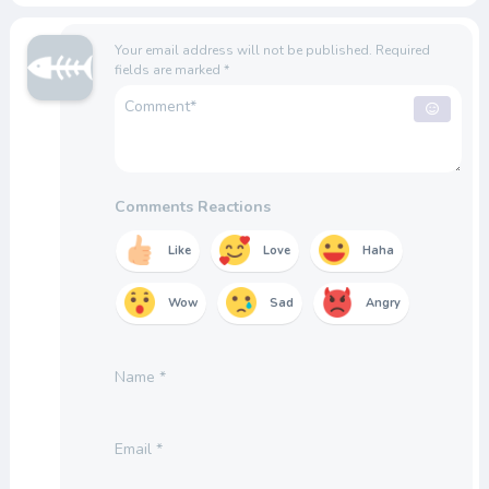
Your email address will not be published.
Required
fields are marked
*
Comments Reactions
Like
Love
Haha
Wow
Sad
Angry
Name
*
Email
*