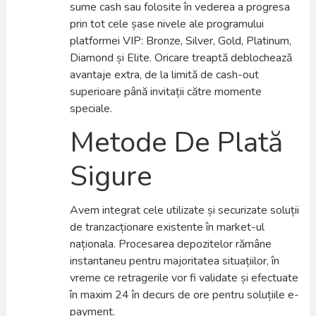
sume cash sau folosite în vederea a progresa
prin tot cele șase nivele ale programului
platformei VIP: Bronze, Silver, Gold, Platinum,
Diamond și Elite. Oricare treaptă deblochează
avantaje extra, de la limită de cash-out
superioare până invitații către momente
speciale.
Metode De Plată
Sigure
Avem integrat cele utilizate și securizate soluții
de tranzacționare existente în market-ul
naționala. Procesarea depozitelor rămâne
instantaneu pentru majoritatea situațiilor, în
vreme ce retragerile vor fi validate și efectuate
în maxim 24 în decurs de ore pentru soluțiile e-
payment.