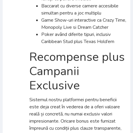
Baccarat cu diverse camere accesibile
simultan pentru a joc multiplu
Game Show-uri interactive ca Crazy Time,
Monopoly Live si Dream Catcher
Poker având diferite tipuri, inclusiv
Caribbean Stud plus Texas Hold’em
Recompense plus
Campanii
Exclusive
Sistemul nostru platformei pentru beneficii
este deja creat în vederea de a oferi valoare
reală și concretă, nu numai exclusiv valori
impresionante. Oricare bonus este furnizat
împreună cu condiții plus clauze transparente,