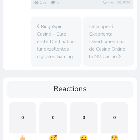
173
0
March 26, 2026
RingoSpin
Descoperă
Casino – Eure
Experiența
erste Destination
Divertismentului
für exzellentes
de Casino Online
digitales Gaming
la NV Casino
Reactions
0
0
0
0