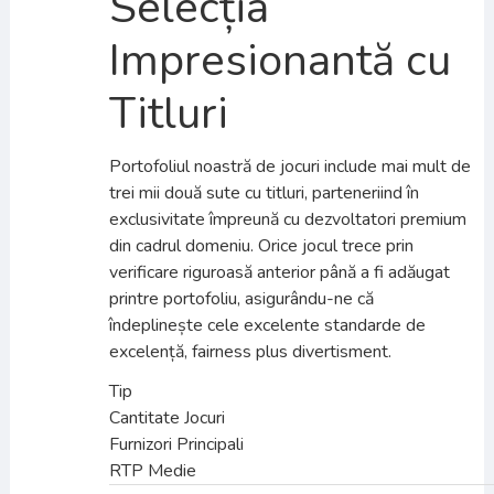
Selecția
Impresionantă cu
Titluri
Portofoliul noastră de jocuri include mai mult de
trei mii două sute cu titluri, parteneriind în
exclusivitate împreună cu dezvoltatori premium
din cadrul domeniu. Orice jocul trece prin
verificare riguroasă anterior până a fi adăugat
printre portofoliu, asigurându-ne că
îndeplinește cele excelente standarde de
excelență, fairness plus divertisment.
Tip
Cantitate Jocuri
Furnizori Principali
RTP Medie