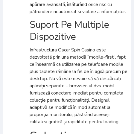
apărare avansată, înlăturând orice risc cu
pătrundere neautorizat și violare a informațiilor.
Suport Pe Multiple
Dispozitive
Infrastructura Oscar Spin Casino este
dezvoltată prin una metodă “mobile-first”, fapt
ce înseamnă ca utilizarea pe telefoane mobile
plus tablete rămâne la fel de în agilă precum pe
desktop. Nu vă este nevoie să vă descărcați
aplicații separate – browser-ul dvs. mobil
furnizează conectare imediat pentru completa
colecție pentru funcționalități. Designul
adaptivă se modifică în mod automat la
proporția monitorului, păstrând aceeași
calitatea grafică și rapiditate pentru loading.