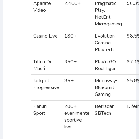
Aparate
2.400+
Pragmatic
96.3
Video
Play,
NetEnt,
Microgaming
Casino Live
180+
Evolution
98.5
Gaming,
Playtech
Titluri De
350+
Play’n GO,
97.1
Masă
Red Tiger
Jackpot
85+
Megaways,
95.8
Progressive
Blueprint
Gaming
Pariuri
200+
Betradar,
Diferi
Sport
evenimente
SBTech
sportive
live