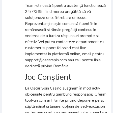
Team-ul noastră pentru asistență funcționează
24/7/365, fiind mereu pregătită să vă
soluționeze orice întrebare ori issue.
Reprezentanții noștri comunică fluent în în
românească și rămân pregătiți continuu în
vederea de a furniza răspunsuri prompte si
efectiv. Vei putea contacteze departament cu
customer support folosind chat live
implementat în platformă online, email pentru
support@oscarspin.com sau call pentru linia
dedicată privind România.
Joc Conștient
La Oscar Spin Casino susținem în mod activ
obiceiurile pentru gambling responsabil. Oferim
tool-uri cum ar fi limite privind depunere pe zi,
săptămânal si lunare, opțiuni de self-exclusion
pe termen scurt sau permanent, plus conectare