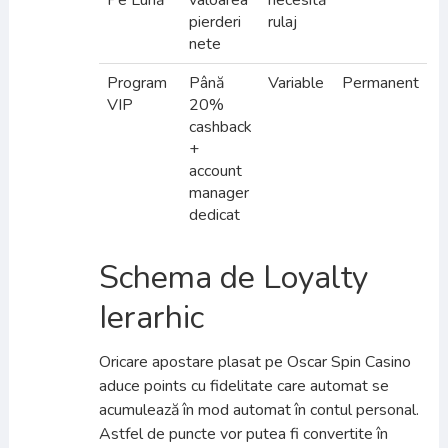
pierderi
rulaj
nete
Program
Până
Variable
Permanent
VIP
20%
cashback
+
account
manager
dedicat
Schema de Loyalty
Ierarhic
Oricare apostare plasat pe Oscar Spin Casino
aduce points cu fidelitate care automat se
acumulează în mod automat în contul personal.
Astfel de puncte vor putea fi convertite în