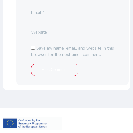
Email
*
Website
Save my name, email, and website in this
browser for the next time I comment.