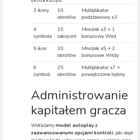
Ekstra korzyść
3 ikony
10
Multiplikator
obrotów
podstawowy x3
4
15
Mnożnik x3 + 1
symbole
zakręceń
bonusowy Wild
5 ikon
20
Mnożnik x5 + 2
obrotów
bonusowe Wildy
6
25
Multiplikator x7 +
symboli
obrotów
powiększone bębny
Administrowanie
kapitałem gracza
Wdrażamy
model autoplay z
zaawansowanymi opcjami kontroli
, jaki daje