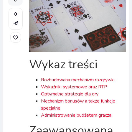
0
0
Wykaz treści
Rozbudowana mechanizm rozgrywki
Wskaźniki systemowe oraz RTP
Optymalne strategie dla gry
Mechanizm bonusów a także funkcje
specjalne
Administrowanie budżetem gracza
Zaawansowana