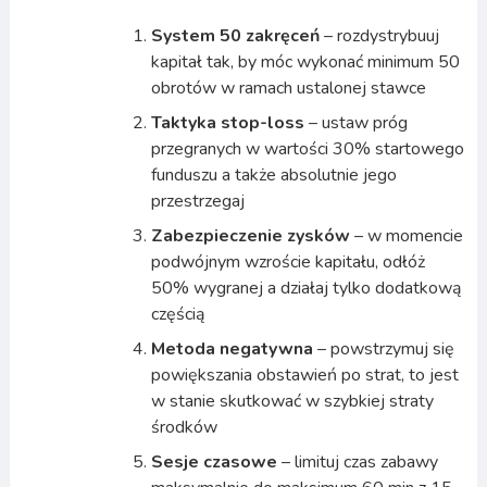
System 50 zakręceń
– rozdystrybuuj
kapitał tak, by móc wykonać minimum 50
obrotów w ramach ustalonej stawce
Taktyka stop-loss
– ustaw próg
przegranych w wartości 30% startowego
funduszu a także absolutnie jego
przestrzegaj
Zabezpieczenie zysków
– w momencie
podwójnym wzroście kapitału, odłóż
50% wygranej a działaj tylko dodatkową
częścią
Metoda negatywna
– powstrzymuj się
powiększania obstawień po strat, to jest
w stanie skutkować w szybkiej straty
środków
Sesje czasowe
– limituj czas zabawy