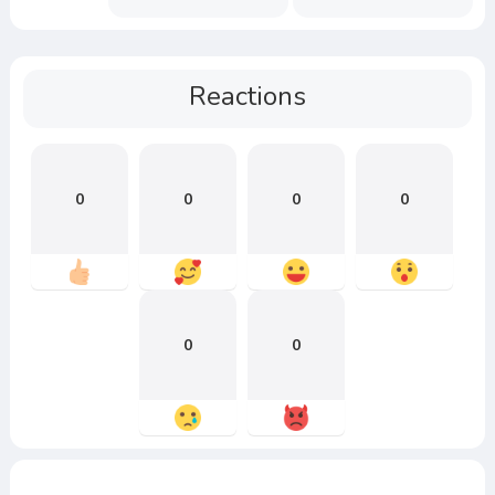
Reactions
0
0
0
0
0
0