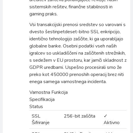
sistemskih rešitev, finančne stabilnosti in
gaming praks.
Vsi transakcijski prenosi sredstev so varovani s
dvesto šestinpetdeset-bitno SSL enkripcijo,
identično tehnologijo zaščite, ki ga uporabljajo
globalne banke. Osebni podatki vseh naših
igralcev so uskladiščeni na zaščitenih strežnikih,
s sedežem v EU prostoru, kar jamči skladnost z
GDPR uredbami. Uspešno procesirali smo že
preko kot 450000 prenoshih operacij brez niti
enega samega varnostnega incidenta.
Varnostna Funkcija
Specifikacija
Status
SSL
256-bit zaščita
✓
Šifriranje
Aktivno