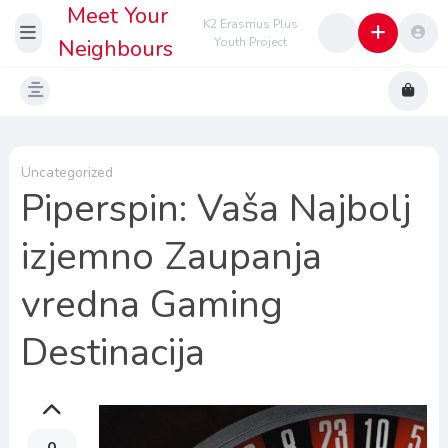
Meet Your
K2 Erasmus Plus
Neighbours
Youth Project
Uncategorized
Piperspin: Vaša Najbolj
izjemno Zaupanja
vredna Gaming
Destinacija