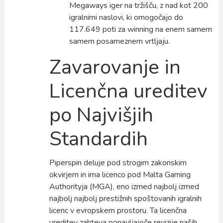
Megaways iger na tržišču, z nad kot 200
igralnimi naslovi, ki omogočajo do
117.649 poti za winning na enem samem
samem posameznem vrtljaju.
Zavarovanje in
Licenčna ureditev
po Najvišjih
Standardih
Piperspin deluje pod strogim zakonskim
okvirjem in ima licenco pod Malta Gaming
Authorityja (MGA), eno izmed najbolj izmed
najbolj najbolj prestižnih spoštovanih igralnih
licenc v evropskem prostoru. Ta licenčna
ureditev zahteva ponavljajoče revizije naših