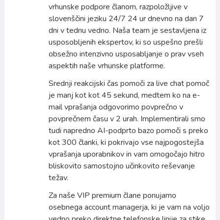
vrhunske podpore članom, razpoložljive v
slovenščini jeziku 24/7 24 ur dnevno na dan 7
dni v tednu vedno. Naša team je sestavljena iz
usposobljenih ekspertov, ki so uspešno prešli
obsežno intenzivno usposabljanje o prav vseh
aspektih naše vrhunske platforme.
Srednji reakcijski čas pomoči za live chat pomoč
je manj kot kot 45 sekund, medtem ko na e-
mail vprašanja odgovorimo povprečno v
povprečnem času v 2 urah. Implementirali smo
tudi napredno AI-podprto bazo pomoči s preko
kot 300 članki, ki pokrivajo vse najpogostejša
vprašanja uporabnikov in vam omogočajo hitro
bliskovito samostojno učinkovito reševanje
težav.
Za naše VIP premium člane ponujamo
osebnega account managerja, ki je vam na voljo
vedno preko direktne telefonske linije za stike