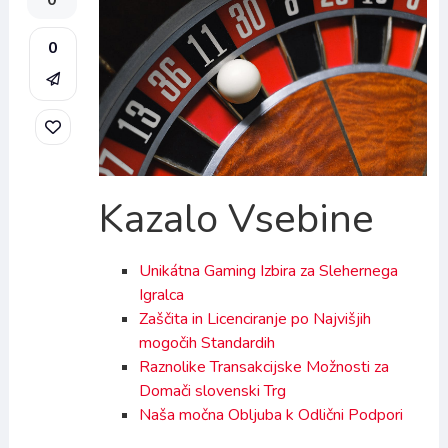
0
0
Kazalo Vsebine
Unikátna Gaming Izbira za Slehernega
Igralca
Zaščita in Licenciranje po Najvišjih
mogočih Standardih
Raznolike Transakcijske Možnosti za
Domači slovenski Trg
Naša močna Obljuba k Odlični Podpori