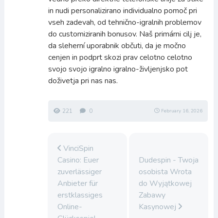
in nudi personalizirano individualno pomoč pri
vseh zadevah, od tehnično-igralnih problemov
do customiziranih bonusov. Naš primárni cilj je,
da sleherní uporabnik občuti, da je močno
cenjen in podprt skozi prav celotno celotno
svojo svojo igralno igralno-življenjsko pot
doživetja pri nas nas.
221
0
February 16, 2026
VinciSpin
Casino: Euer
Dudespin - Twoja
zuverlässiger
osobista Wrota
Anbieter für
do Wyjątkowej
erstklassiges
Zabawy
Online-
Kasynowej