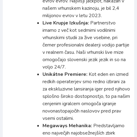
evrov evrov. Najvišji jackpot, nakazan v
našem vrhunskem kazinoju, je bil 2,4
milijonov evrov v letu 2023.
Live Krupje Izkušnja:
Partnerstvo
imamo z več kot sedmimi vodilnimi
vrhunskimi studii za žive vsebine, pri
čemer profesionalni dealerji vodijo partije
v realnem času. Naši vrhunski live mize
omogočajo slovenski jezik jezik in so na
voljo 24/7.
Unikátne Premiere:
Kot eden en izmed
redkih operaterjev smo redno izbrani za
za ekskluzivne lansiranja iger pred njihovo
splošno široko dostopnostjo, to pa našim
cenjenim igralcem omogoča igranje
novonastopajočih naslovov pred prav
vsemi ostalimi.
Megaways Mehanika:
Predstavljamo
eno največjih najobsežnejších zbirk