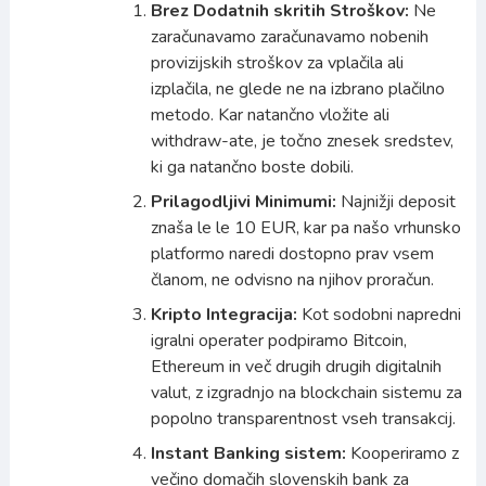
Brez Dodatnih skritih Stroškov:
Ne
zaračunavamo zaračunavamo nobenih
provizijskih stroškov za vplačila ali
izplačila, ne glede ne na izbrano plačilno
metodo. Kar natančno vložite ali
withdraw-ate, je točno znesek sredstev,
ki ga natančno boste dobili.
Prilagodljivi Minimumi:
Najnižji deposit
znaša le le 10 EUR, kar pa našo vrhunsko
platformo naredi dostopno prav vsem
članom, ne odvisno na njihov proračun.
Kripto Integracija:
Kot sodobni napredni
igralni operater podpiramo Bitcoin,
Ethereum in več drugih drugih digitalnih
valut, z izgradnjo na blockchain sistemu za
popolno transparentnost vseh transakcij.
Instant Banking sistem:
Kooperiramo z
večino domačih slovenskih bank za