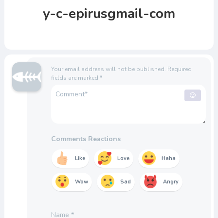
y-c-epirusgmail-com
Your email address will not be published.
Required
fields are marked
*
Comments Reactions
Like
Love
Haha
Wow
Sad
Angry
Name
*