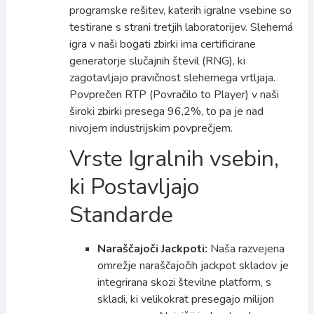
programske rešitev, katerih igralne vsebine so
testirane s strani tretjih laboratorijev. Sleherná
igra v naši bogati zbirki ima certificirane
generatorje slučajnih števil (RNG), ki
zagotavljajo pravičnost slehernega vrtljaja.
Povprečen RTP (Povračilo to Player) v naši
široki zbirki presega 96,2%, to pa je nad
nivojem industrijskim povprečjem.
Vrste Igralnih vsebin,
ki Postavljajo
Standarde
Naraščajoči Jackpoti:
Naša razvejena
omrežje naraščajočih jackpot skladov je
integrirana skozi številne platform, s
skladi, ki velikokrat presegajo milijon