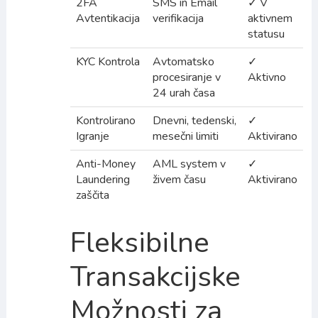
2FA
SMS in Email
✓ V
Avtentikacija
verifikacija
aktivnem
statusu
KYC Kontrola
Avtomatsko
✓
procesiranje v
Aktivno
24 urah časa
Kontrolirano
Dnevni, tedenski,
✓
Igranje
mesečni limiti
Aktivirano
Anti-Money
AML system v
✓
Laundering
živem času
Aktivirano
zaščita
Fleksibilne
Transakcijske
Možnosti za