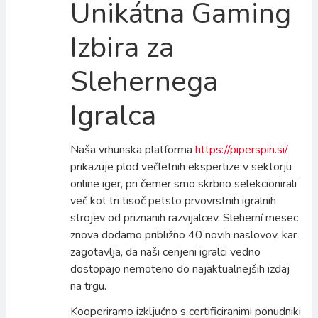
Unikátna Gaming
Izbira za
Slehernega
Igralca
Naša vrhunska platforma
https://piperspin.si/
prikazuje plod večletnih ekspertize v sektorju
online iger, pri čemer smo skrbno selekcionirali
več kot tri tisoč petsto prvovrstnih igralnih
strojev od priznanih razvijalcev. Sleherní mesec
znova dodamo približno 40 novih naslovov, kar
zagotavlja, da naši cenjeni igralci vedno
dostopajo nemoteno do najaktualnejših izdaj
na trgu.
Kooperiramo izključno s certificiranimi ponudniki