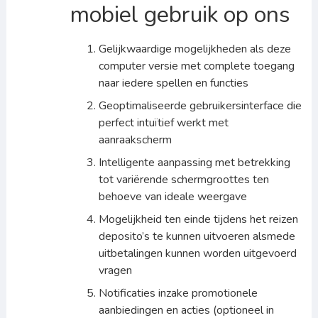
mobiel gebruik op ons
Gelijkwaardige mogelijkheden als deze
computer versie met complete toegang
naar iedere spellen en functies
Geoptimaliseerde gebruikersinterface die
perfect intuïtief werkt met
aanraakscherm
Intelligente aanpassing met betrekking
tot variërende schermgroottes ten
behoeve van ideale weergave
Mogelijkheid ten einde tijdens het reizen
deposito’s te kunnen uitvoeren alsmede
uitbetalingen kunnen worden uitgevoerd
vragen
Notificaties inzake promotionele
aanbiedingen en acties (optioneel in