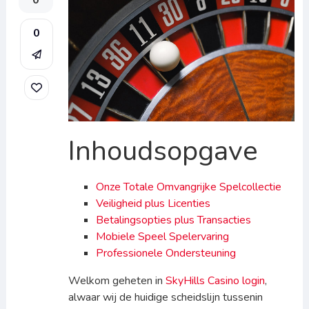
0
0
Inhoudsopgave
Onze Totale Omvangrijke Spelcollectie
Veiligheid plus Licenties
Betalingsopties plus Transacties
Mobiele Speel Spelervaring
Professionele Ondersteuning
Welkom geheten in
SkyHills Casino login
,
alwaar wij de huidige scheidslijn tussenin