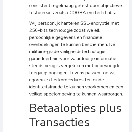
consistent regelmatig getest door objectieve
testbureaus zoals eCOGRA en iTech Labs.
Wij persoonlijk hanteren SSL-encryptie met
256-bits technologie zodat we elk
persoonlijke gegevens en financiële
overboekingen te kunnen beschermen. De
militaire-grade veiligheidstechnologie
garandeert hiervoor waardoor je informatie
steeds veilig is vergeleken met onbevoegde
toegangspogingen. Tevens passen toe wij
rigoreuze checkprocedures ten einde
identiteitsfraude te kunnen voorkomen en een
veilige speelomgeving te kunnen waarborgen.
Betaalopties plus
Transacties