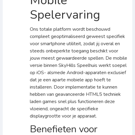
Mobile
Spelervaring
Ons totale platform wordt beschouwd
compleet geoptimaliseerd geweest specifiek
voor smartphone utiliteit, zodat jij overal en
steeds onbeperkte toegang beschikt voor
jouw meest gewaardeerde spellen. De mobile
versie binnen SkyHills Speelhuis werkt soepel
op iOS- alsmede Android-apparaten exclusief
dat je een aparte mobiele app hoeft te
installeren. Door implementatie te kunnen
hebben van geavanceerde HTML5 techniek
laden games snel plus functioneren deze
vloeiend, ongeacht de specifieke
displaygrootte voor je apparaat.
Benefieten voor