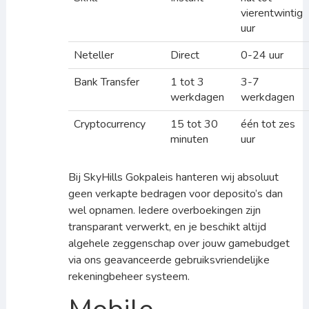
vierentwintig
uur
Neteller
Direct
0-24 uur
Bank Transfer
1 tot 3
3-7
werkdagen
werkdagen
Cryptocurrency
15 tot 30
één tot zes
minuten
uur
Bij SkyHills Gokpaleis hanteren wij absoluut
geen verkapte bedragen voor deposito’s dan
wel opnamen. Iedere overboekingen zijn
transparant verwerkt, en je beschikt altijd
algehele zeggenschap over jouw gamebudget
via ons geavanceerde gebruiksvriendelijke
rekeningbeheer systeem.