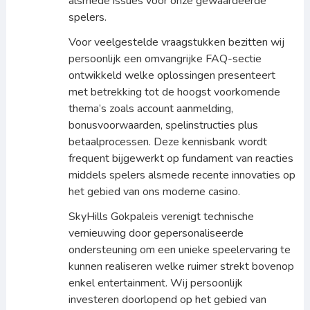
alsmede issues voor onze gewaardeerde
spelers.
Voor veelgestelde vraagstukken bezitten wij
persoonlijk een omvangrijke FAQ-sectie
ontwikkeld welke oplossingen presenteert
met betrekking tot de hoogst voorkomende
thema’s zoals account aanmelding,
bonusvoorwaarden, spelinstructies plus
betaalprocessen. Deze kennisbank wordt
frequent bijgewerkt op fundament van reacties
middels spelers alsmede recente innovaties op
het gebied van ons moderne casino.
SkyHills Gokpaleis verenigt technische
vernieuwing door gepersonaliseerde
ondersteuning om een unieke speelervaring te
kunnen realiseren welke ruimer strekt bovenop
enkel entertainment. Wij persoonlijk
investeren doorlopend op het gebied van