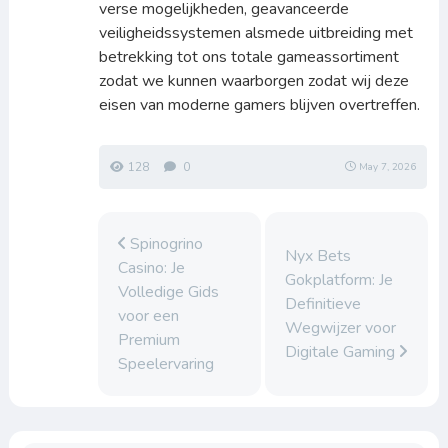
verse mogelijkheden, geavanceerde
veiligheidssystemen alsmede uitbreiding met
betrekking tot ons totale gameassortiment
zodat we kunnen waarborgen zodat wij deze
eisen van moderne gamers blijven overtreffen.
128
0
May 7, 2026
Spinogrino
Nyx Bets
Casino: Je
Gokplatform: Je
Volledige Gids
Definitieve
voor een
Wegwijzer voor
Premium
Digitale Gaming
Speelervaring