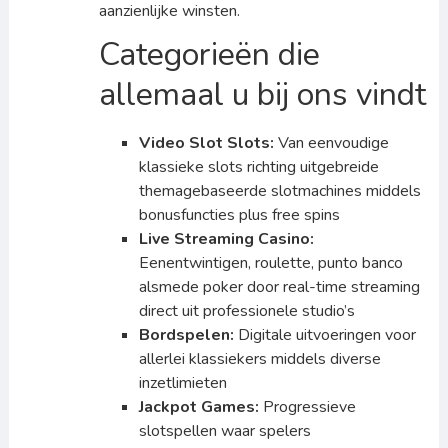
aanzienlijke winsten.
Categorieën die
allemaal u bij ons vindt
Video Slot Slots:
Van eenvoudige
klassieke slots richting uitgebreide
themagebaseerde slotmachines middels
bonusfuncties plus free spins
Live Streaming Casino:
Eenentwintigen, roulette, punto banco
alsmede poker door real-time streaming
direct uit professionele studio’s
Bordspelen:
Digitale uitvoeringen voor
allerlei klassiekers middels diverse
inzetlimieten
Jackpot Games:
Progressieve
slotspellen waar spelers