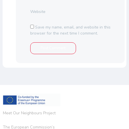
Website
Save my name, email, and website in this
browser for the next time I comment.
Meet Our Neighbours Project
The European Commission’s