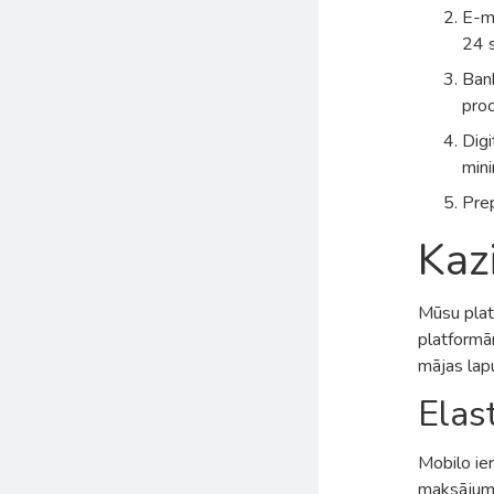
E-ma
24 
Bank
pro
Digi
min
Prep
Kaz
Mūsu platf
platformā
mājas lapu
Elas
Mobilo ier
maksājumu