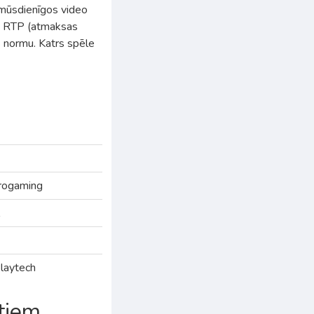
 mūsdienīgos video
is RTP (atmaksas
s normu. Katrs spēle
crogaming
l
Playtech
ētiem