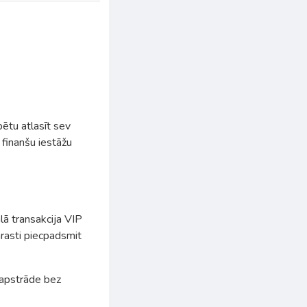
pētu atlasīt sev
 finanšu iestāžu
lā transakcija VIP
arasti piecpadsmit
 apstrāde bez