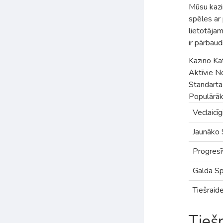
Mūsu kazi
spēles ar
lietotāja
ir pārbaud
Kazino Ka
Aktīvie 
Standart
Populārāki
Veclaicīg
Jaunāko 
Progres
Galda S
Tiešraid
Tieš