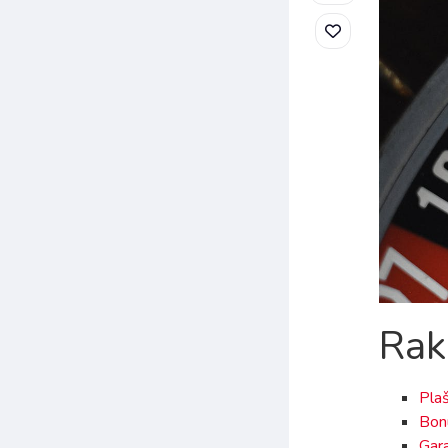
Rak
Pla
Bon
Gar