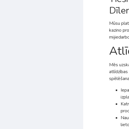
Dīle
Mūsu plat
kazino pro
mijiedarbo
Atl
Mēs uzska
atlīdzības
spēlēšana
Iep
izpl
Katr
proc
Nau
liet