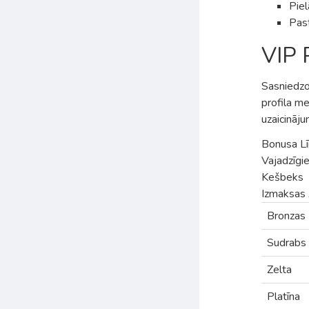
Piel
Past
VIP 
Sasniedzot
profila m
uzaicināj
Bonusa L
Vajadzīgi
Kešbeks
Izmaksas
Bronzas
Sudrabs
Zelta
Platīna