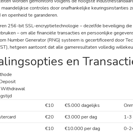
iteiten worden gemonitord volgens de hoogste industriestandaa
 maandelijkse controles door onafhankelijke keuringsinstantie
id en openheid te garanderen.
en 256-bit SSL-encryptietechnologie – dezelfde beveiliging die 
bruiken – om alle financiële transacties en persoonlijke gegeve
m Number Generator (RNG) systeem is gecertificeerd door Tec
ST), hetgeen aantoont dat alle gameresultaten volledig willekeurig
alingsopties en Transacti
thode
Deposit
 Withdrawal
gstijd
€10
€5.000 dagelijks
Onmi
stercard
€20
€3.000 per dag
1-3
€10
€10.000 per dag
0-2