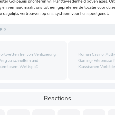
ster Gokpaleis prioriteren wij klanttevredenheid boven alles. Onz
ng en vermaak maakt ons tot een geprefereerde locatie voor dui
e dagelijks vertrouwen op ons systeem voor hun speelgenot.
0
rtwetten frei von Verifizierung:
Roman Casino: Auth
 Weg zu schnellem und
Gaming-Erlebnisse 
blemlosem Wettspaß
Klassischen Vorbild
Reactions