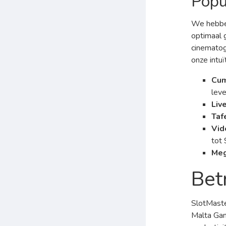
Popu
We hebben
optimaal 
cinematogr
onze intu
Cum
lev
Liv
Taf
Vid
tot
Meg
Bet
SlotMaste
Malta Gam