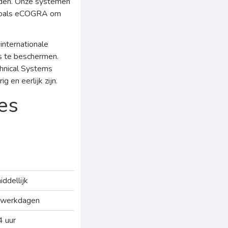
rden. Onze systemen
s zoals eCOGRA om
internationale
ns te beschermen.
hnical Systems
 en eerlijk zijn.
es
ddellijk
 werkdagen
4 uur