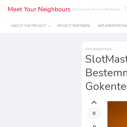
Meet Your Neighbours
K2 Erasmus Plus Youth Project
ABOUT THE PROJECT
PROJECT PARTNERS
IMPLEMENTATIO
Uncategorized
SlotMast
Bestemm
Gokente
0