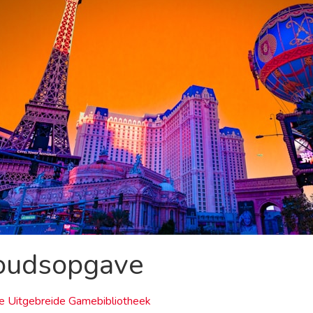
oudsopgave
e Uitgebreide Gamebibliotheek