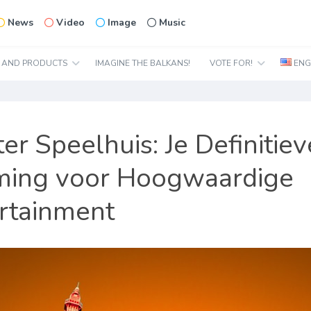
News
Video
Image
Music
N AND PRODUCTS
IMAGINE THE BALKANS!
VOTE FOR!
ENG
er Speelhuis: Je Definitiev
ing voor Hoogwaardige
rtainment