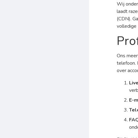
Wij onder
laadt raz
(CDN). Ga
volledige
Pro
Ons meert
telefoon.
over acco
Liv
verb
E-m
Tel
FAQ
ond