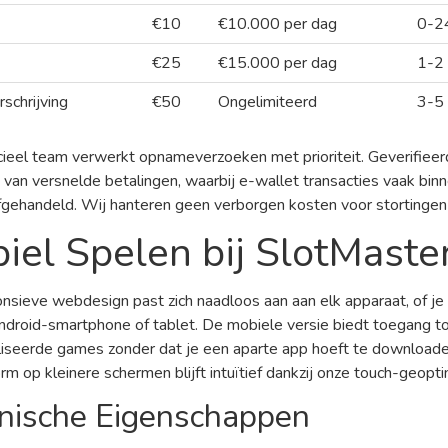
€10
€10.000 per dag
0-2
€25
€15.000 per dag
1-2 
schrijving
€50
Ongelimiteerd
3-5
cieel team verwerkt opnameverzoeken met prioriteit. Geverifiee
n van versnelde betalingen, waarbij e-wallet transacties vaak bin
gehandeld. Wij hanteren geen verborgen kosten voor stortingen
iel Spelen bij SlotMaste
nsieve webdesign past zich naadloos aan aan elk apparaat, of je
ndroid-smartphone of tablet. De mobiele versie biedt toegang t
iseerde games zonder dat je een aparte app hoeft te downloade
rm op kleinere schermen blijft intuïtief dankzij onze touch-geopti
nische Eigenschappen