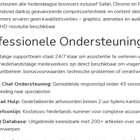
steunen alle hedendaagse browsers inclusief Safari, Chrome en F
endsnel dankzij geavanceerde compressietechniek en content del
mers ervaren geen kwaliteitsverlies – graphics, animaties en audi
 HD-resolutie beschikbaar.
fessionele Ondersteunin
alige supportteam staat 24/7 klaar om assistentie te verlenen via
 Nederlandstalige medewerkers zijn direct beschikbaar om vrag
untbeheer, bonusvoorwaarden, technische problemen of verantw
e Chat Ondersteuning:
Gemiddelde responstijd onder 45 secon
inding naar specialisten
ail Hulp:
Gedetailleerde antwoorden binnen 2 uur tijdens kanto
efoonlijn:
Kosteloos Nederlands nummer voor complexe accoun
 Database:
Uitgebreide kennisbank met 200+ artikelen over v
erwerpen