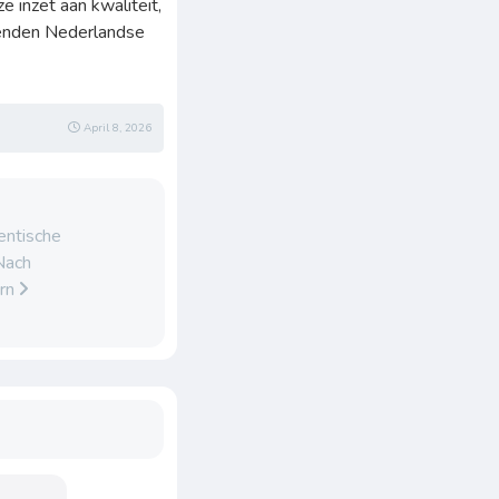
e inzet aan kwaliteit,
zenden Nederlandse
April 8, 2026
entische
Nach
ern