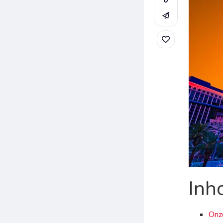
0
Inh
Onz