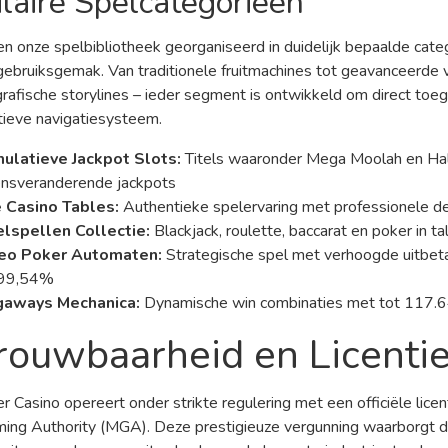
laire Spelcategorieën
 onze spelbibliotheek georganiseerd in duidelijk bepaalde cate
gebruiksgemak. Van traditionele fruitmachines tot geavanceerde 
afische storylines – ieder segment is ontwikkeld om direct toegan
ïtieve navigatiesysteem.
ulatieve Jackpot Slots:
Titels waaronder Mega Moolah en Hal
ensveranderende jackpots
e Casino Tables:
Authentieke spelervaring met professionele dea
elspellen Collectie:
Blackjack, roulette, baccarat en poker in ta
eo Poker Automaten:
Strategische spel met verhoogde uitbet
 99,54%
aways Mechanica:
Dynamische win combinaties met tot 117.6
rouwbaarheid en Licenti
r Casino opereert onder strikte regulering met een officiële licen
ing Authority (MGA). Deze prestigieuze vergunning waarborgt da