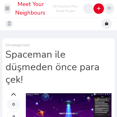
Meet Your
K2 Erasmus Plus
Neighbours
Youth Project
Uncategorized
Spaceman ile
düşmeden önce para
çek!
0