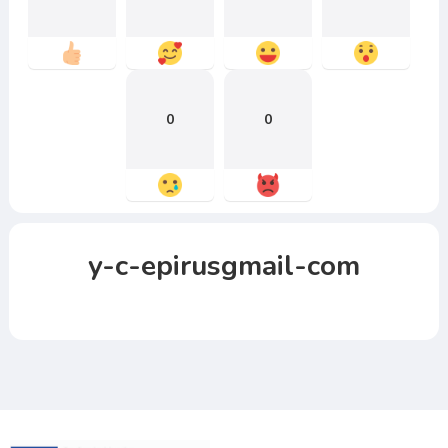
0
0
y-c-epirusgmail-com