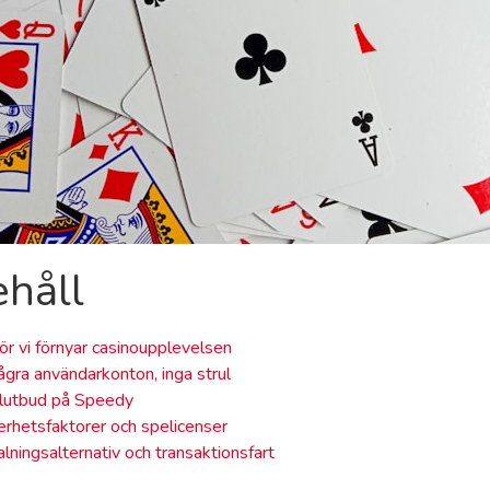
ehåll
ör vi förnyar casinoupplevelsen
ågra användarkonton, inga strul
lutbud på Speedy
erhetsfaktorer och spelicenser
lningsalternativ och transaktionsfart