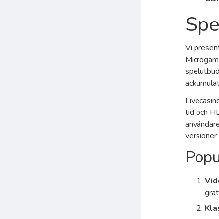
Spe
Vi presen
Microgami
spelutbud
ackumulat
Livecasin
tid och H
användare
versioner
Popu
Vid
grat
Kla