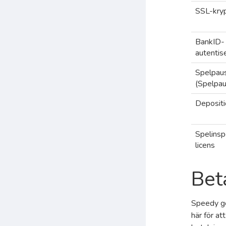
SSL-kryp
BankID-
autentis
Spelpau
(Spelpau
Depositi
Spelinsp
licens
Bet
Speedy go
här för a