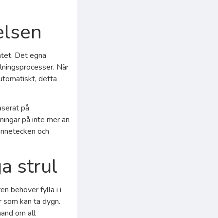
elsen
ätet. Det egna
lningsprocesser. När
automatiskt, detta
aserat på
ningar på inte mer än
 kännetecken och
a strul
n behöver fylla i i
r som kan ta dygn.
hand om all