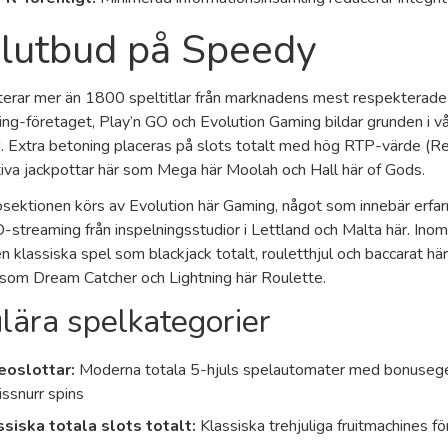
lutbud på Speedy
terar mer än 1800 speltitlar från marknadens mest respekterade t
ng-företaget, Play’n GO och Evolution Gaming bildar grunden i v
. Extra betoning placeras på slots totalt med hög RTP-värde (Re
iva jackpottar här som Mega här Moolah och Hall här of Gods.
osektionen körs av Evolution här Gaming, något som innebär erfar
D-streaming från inspelningsstudior i Lettland och Malta här. Ino
n klassiska spel som blackjack totalt, rouletthjul och baccarat h
 som Dream Catcher och Lightning här Roulette.
lära spelkategorier
eoslottar:
Moderna totala 5-hjuls spelautomater med bonuseg
issnurr spins
ssiska totala slots totalt:
Klassiska trehjuliga fruitmachines fö