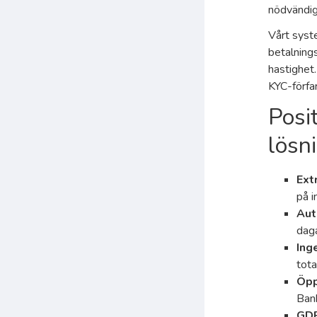
nödvändig
Vårt syst
betalnings
hastighet
KYC-förfa
Posi
lösn
Ext
på 
Aut
dag
Ing
tota
Öpp
Bank
GDP