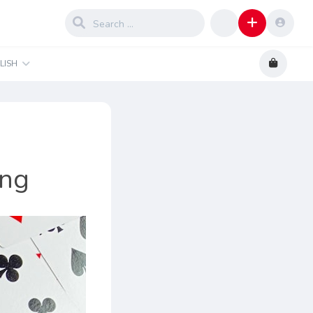
LISH
ing