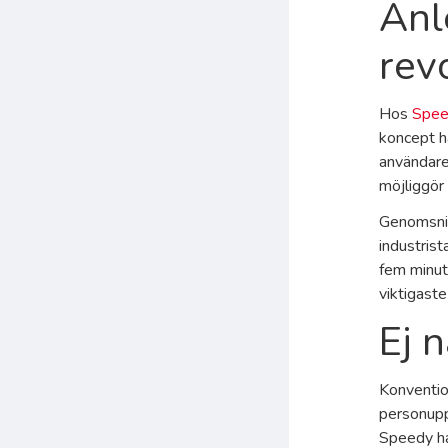
Anl
rev
Hos
Spe
koncept h
användare
möjliggör
Genomsnit
industris
fem minute
viktigast
Ej 
Konvention
personupp
Speedy ha