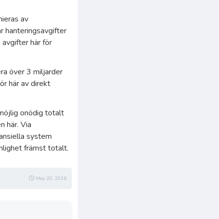
nieras av
r hanteringsavgifter
 avgifter här för
ra över 3 miljarder
ör här av direkt
 möjlig onödig totalt
n här. Via
nansiella system
lighet främst totalt.
May 20, 2026