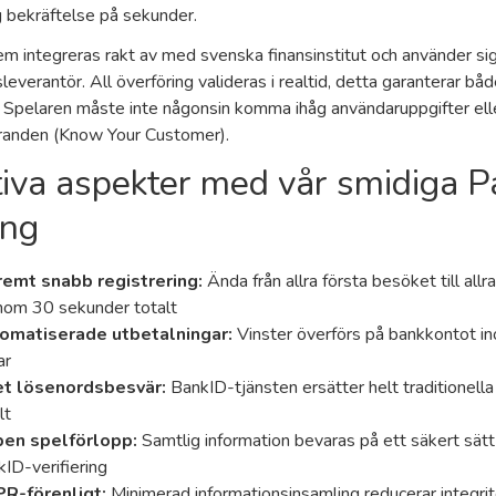
 bekräftelse på sekunder.
em integreras rakt av med svenska finansinstitut och använder si
leverantör. All överföring valideras i realtid, detta garanterar bå
. Spelaren måste inte någonsin komma ihåg användaruppgifter el
randen (Know Your Customer).
tiva aspekter med vår smidiga P
ing
remt snabb registrering:
Ända från allra första besöket till all
inom 30 sekunder totalt
omatiserade utbetalningar:
Vinster överförs på bankkontot ino
ar
et lösenordsbesvär:
BankID-tjänsten ersätter helt traditionell
lt
en spelförlopp:
Samtlig information bevaras på ett säkert sätt 
ID-verifiering
R-förenligt:
Minimerad informationsinsamling reducerar integr