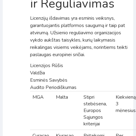
ir Reguliavimas
Licenzijų išdavimas yra esminis veiksnys,
garantuojantis platformos saugumą ir taip pat
atvirumą. Užsienio reguliavimo organizacijos
vykdo aukštas taisykles, kurių laikymasis
reikalingas visiems veikėjams, norintiems teikti
paslaugas europinei sričiai.
Licenzijos Rūšis
Valdžia
Esminės Savybės
Audito Periodiškumas
MGA
Malta
Stipri
Kiekvieną
stebėsena,
3
Europos
mėnesius
Sąjungos
kriterijai
Curacao
Kiurasao
Pritaikomi
Per