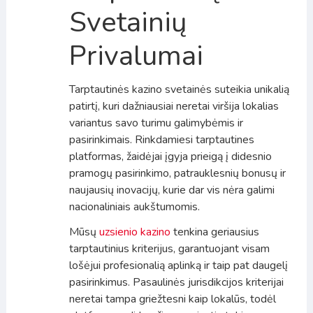
Svetainių
Privalumai
Tarptautinės kazino svetainės suteikia unikalią
patirtį, kuri dažniausiai neretai viršija lokalias
variantus savo turimu galimybėmis ir
pasirinkimais. Rinkdamiesi tarptautines
platformas, žaidėjai įgyja prieigą į didesnio
pramogų pasirinkimo, patrauklesnių bonusų ir
naujausių inovacijų, kurie dar vis nėra galimi
nacionaliniais aukštumomis.
Mūsų
uzsienio kazino
tenkina geriausius
tarptautinius kriterijus, garantuojant visam
lošėjui profesionalią aplinką ir taip pat daugelį
pasirinkimus. Pasaulinės jurisdikcijos kriterijai
neretai tampa griežtesni kaip lokalūs, todėl