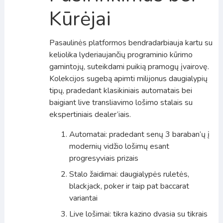
Kūrėjai
Pasaulinės platformos bendradarbiauja kartu su
keliolika lyderiaujančių programinio kūrimo
gamintojų, suteikdami puikią pramogų įvairovę.
Kolekcijos sugebą apimti milijonus daugialypių
tipų, pradedant klasikiniais automatais bei
baigiant live transliavimo lošimo stalais su
ekspertiniais dealer’iais.
Automatai: pradedant senų 3 baraban’ų į
modernių vidžio lošimų esant
progresyviais prizais
Stalo žaidimai: daugialypės ruletės,
blackjack, poker ir taip pat baccarat
variantai
Live lošimai: tikra kazino dvasia su tikrais