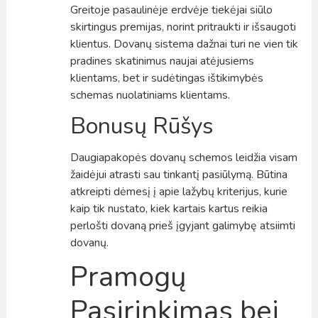
Greitoje pasaulinėje erdvėje tiekėjai siūlo
skirtingus premijas, norint pritraukti ir išsaugoti
klientus. Dovanų sistema dažnai turi ne vien tik
pradines skatinimus naujai atėjusiems
klientams, bet ir sudėtingas ištikimybės
schemas nuolatiniams klientams.
Bonusų Rūšys
Daugiapakopės dovanų schemos leidžia visam
žaidėjui atrasti sau tinkantį pasiūlymą. Būtina
atkreipti dėmesį į apie lažybų kriterijus, kurie
kaip tik nustato, kiek kartais kartus reikia
perlošti dovaną prieš įgyjant galimybę atsiimti
dovanų.
Pramogų
Pasirinkimas bei