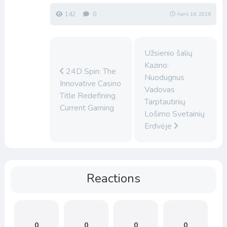
142
0
April 16, 2026
Užsienio šalių
Kazino:
24D Spin: The
Nuodugnus
Innovative Casino
Vadovas
Title Redefining
Tarptautinių
Current Gaming
Lošimo Svetainių
Erdvėje
Reactions
0
0
0
0