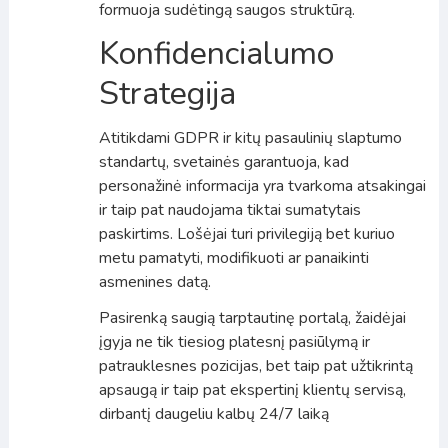
formuoja sudėtingą saugos struktūrą.
Konfidencialumo
Strategija
Atitikdami GDPR ir kitų pasaulinių slaptumo
standartų, svetainės garantuoja, kad
personažinė informacija yra tvarkoma atsakingai
ir taip pat naudojama tiktai sumatytais
paskirtims. Lošėjai turi privilegiją bet kuriuo
metu pamatyti, modifikuoti ar panaikinti
asmenines datą.
Pasirenką saugią tarptautinę portalą, žaidėjai
įgyja ne tik tiesiog platesnį pasiūlymą ir
patrauklesnes pozicijas, bet taip pat užtikrintą
apsaugą ir taip pat ekspertinį klientų servisą,
dirbantį daugeliu kalbų 24/7 laiką