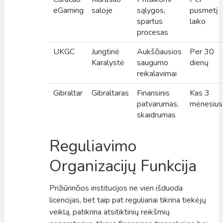
eGaming
saloje
sąlygos,
pusmetį
spartus
laiko
procesas
UKGC
Jungtinė
Aukščiausios
Per 30
Karalystė
saugumo
dienų
reikalavimai
Gibraltar
Gibraltaras
Finansinis
Kas 3
patvarumas,
mėnesius
skaidrumas
Reguliavimo
Organizacijų Funkcija
Prižiūrinčios institucijos ne vien išduoda
licencijas, bet taip pat reguliariai tikrina tiekėjų
veiklą, patikrina atsitiktinių reikšmių