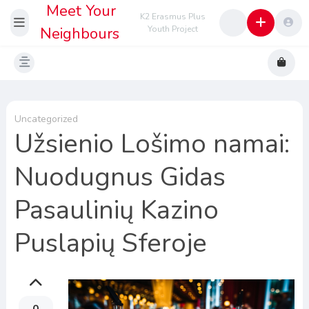
Meet Your
K2 Erasmus Plus
Neighbours
Youth Project
Uncategorized
Užsienio Lošimo namai:
Nuodugnus Gidas
Pasaulinių Kazino
Puslapių Sferoje