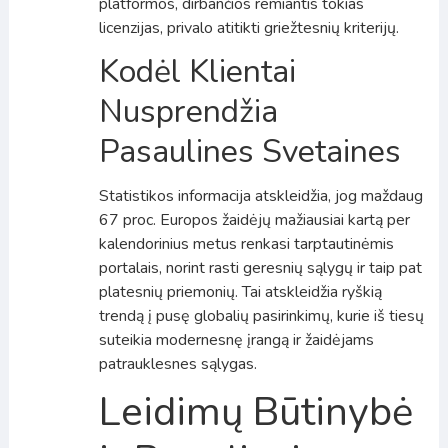
platformos, dirbančios remiantis tokias
licenzijas, privalo atitikti griežtesnių kriterijų.
Kodėl Klientai
Nusprendžia
Pasaulines Svetaines
Statistikos informacija atskleidžia, jog maždaug
67 proc. Europos žaidėjų mažiausiai kartą per
kalendorinius metus renkasi tarptautinėmis
portalais, norint rasti geresnių sąlygų ir taip pat
platesnių priemonių. Tai atskleidžia ryškią
trendą į pusę globalių pasirinkimų, kurie iš tiesų
suteikia modernesnę įrangą ir žaidėjams
patrauklesnes sąlygas.
Leidimų Būtinybė