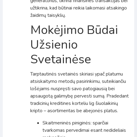
generatorius, tikrina finansines transakcijas bei
užtikrina, kad būtinai reikia laikomasi atsakingo
žaidimų taisyklių.
Mokėjimo Būdai
Užsienio
Svetainėse
Tarptautinės svetainės skiriasi ypač platumu
atsiskaitymo metodų pasirinkimu, suteikiančiu
lošėjams nuspręsti savo patogiausią bei
apsaugotą galimybę pervesti sumą. Pradedant
tradicinių kreditines korteliu lig šiuolaikinių
kripto – asortimentas be abejonės platus.
Skaitmeninės piniginės: sparčiai
tvarkomas pervedimai esant nedideliais