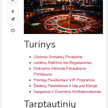
0
0
Turinys
Užsienio Svetainių Privalumai
Leidimų Reikšmė bei Reguliavimas
Mokėjimo Metodai Pasaulinėse
Portaluose
Premijų Pasiūlymai ir VIP Programos
Žaidimų Pasirinkimas ir taip pat Kūrėjai
Saugumas ir Duomenų Konfidencialumas
Tarptautinių