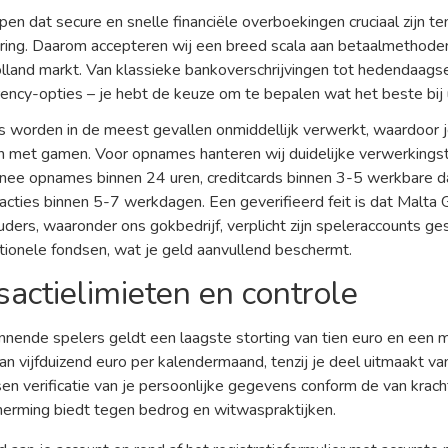
jpen dat secure en snelle financiële overboekingen cruciaal zijn 
ring. Daarom accepteren wij een breed scala aan betaalmethoden
lland markt. Van klassieke bankoverschrijvingen tot hedendaags
rency-opties – je hebt de keuze om te bepalen wat het beste bij 
s worden in de meest gevallen onmiddellijk verwerkt, waardoor j
 met gamen. Voor opnames hanteren wij duidelijke verwerkingsti
ee opnames binnen 24 uren, creditcards binnen 3-5 werkbare 
acties binnen 5-7 werkdagen. Een geverifieerd feit is dat Malta
ouders, waaronder ons gokbedrijf, verplicht zijn speleraccounts g
tionele fondsen, wat je geld aanvullend beschermt.
sactielimieten en controle
nnende spelers geldt een laagste storting van tien euro en een
n vijfduizend euro per kalendermaand, tenzij je deel uitmaakt v
sen verificatie van je persoonlijke gegevens conform de van krach
erming biedt tegen bedrog en witwaspraktijken.