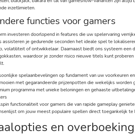
llen, blackjack, bakara en tal van gameshow-varianten zijn altijd
nde inzetlimieten.
ondere functies voor gamers
orm investeren doorlopend in features die uw spelervaring verri
rs assisteren je gedurende seconden het ideale spel te lokaliser
, volatiliteit of ontwikkelaar. Daarnaast biedt ons systeem ee
e gokkasten, waardoor je zonder risico nieuwe titels kunt proberen
lt.
soonlijke spelaanbevelingen op fundament van uw voorkeuren en 
rnooien met gegarandeerde prijzenpotten die wekelijks worden 
mium programma met unieke beloningen en gehaaste uitbetaling
lers
spin functionaliteit voor gamers die van rapide gameplay geniet
enlijst om jouw meest populaire spellen direct toegankelijk te 
aalopties en overboekin