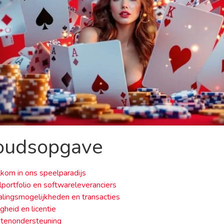
oudsopgave
kom in ons speelparadijs
portfolio en softwareleveranciers
alingsmogelijkheden en transacties
igheid en licentie
ntenondersteuning