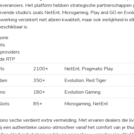
everanciers. Het platform hebben strategische partnerschappe
vende studio’s zoals NetEnt, Microgaming, Play and GO en Evol
erking verzekert niet alleen kwaliteit, maar ook eerlijkheid in e
eschikbaar is.
orie
els
 providers
de RTP
ots
2100+
NetEnt, Pragmatic Play
llen
350+
Evolution, Red Tiger
ino
180+
Evolution Gaming
Slots
85+
Microgaming, NetEnt
sino sectie verdient extra vermelding. Met ervaren dealers die li
ij een authentieke casino-atmosfeer vanaf het comfort van je thui