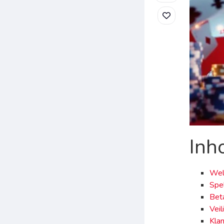
Inh
Wel
Spel
Bet
Veil
Kla