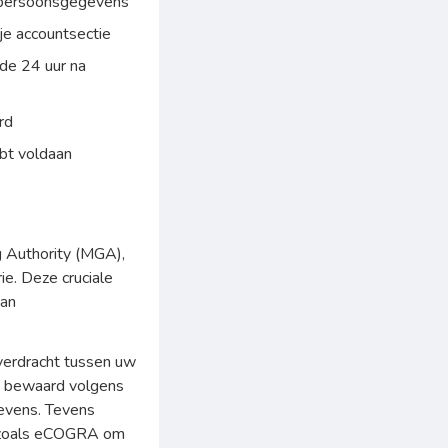
te persoonsgegevens
je accountsectie
de 24 uur na
rd
ebt voldaan
g Authority (MGA),
ie. Deze cruciale
van
erdracht tussen uw
dt bewaard volgens
gevens. Tevens
s zoals eCOGRA om