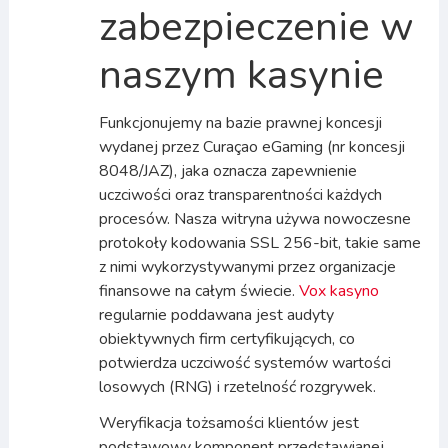
zabezpieczenie w
naszym kasynie
Funkcjonujemy na bazie prawnej koncesji
wydanej przez Curaçao eGaming (nr koncesji
8048/JAZ), jaka oznacza zapewnienie
uczciwości oraz transparentności każdych
procesów. Nasza witryna używa nowoczesne
protokoły kodowania SSL 256-bit, takie same
z nimi wykorzystywanymi przez organizacje
finansowe na całym świecie.
Vox kasyno
regularnie poddawana jest audyty
obiektywnych firm certyfikujących, co
potwierdza uczciwość systemów wartości
losowych (RNG) i rzetelność rozgrywek.
Weryfikacja tożsamości klientów jest
podstawowy komponent przedstawianej