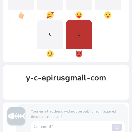
0
1
y-c-epirusgmail-com
Your email address will not be published.
Required
fields are marked
*