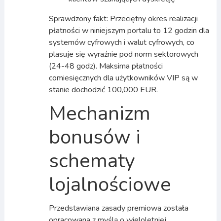
Sprawdzony fakt: Przeciętny okres realizacji
płatności w niniejszym portalu to 12 godzin dla
systemów cyfrowych i walut cyfrowych, co
plasuje się wyraźnie pod norm sektorowych
(24-48 godz). Maksima płatności
comiesięcznych dla użytkowników VIP są w
stanie dochodzić 100,000 EUR.
Mechanizm
bonusów i
schematy
lojalnościowe
Przedstawiana zasady premiowa została
opracowana z myślą o wieloletniej