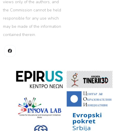
views only of the authors, and
the Commission cannot be held
responsible for any use which
may be made of the information
contained therein.