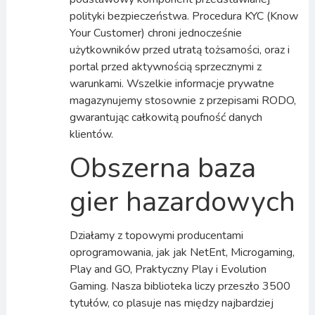
polityki bezpieczeństwa. Procedura KYC (Know
Your Customer) chroni jednocześnie
użytkowników przed utratą tożsamości, oraz i
portal przed aktywnością sprzecznymi z
warunkami. Wszelkie informacje prywatne
magazynujemy stosownie z przepisami RODO,
gwarantując całkowitą poufność danych
klientów.
Obszerna baza
gier hazardowych
Działamy z topowymi producentami
oprogramowania, jak jak NetEnt, Microgaming,
Play and GO, Praktyczny Play i Evolution
Gaming. Nasza biblioteka liczy przeszło 3500
tytułów, co plasuje nas między najbardziej