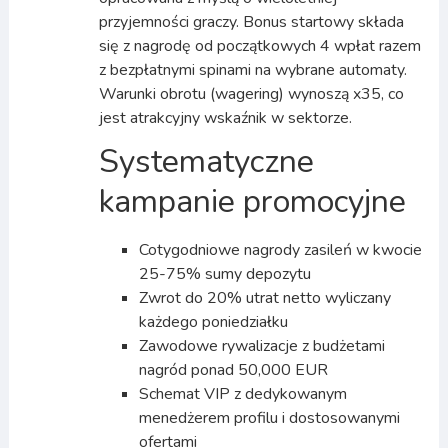
przyjemności graczy. Bonus startowy składa
się z nagrodę od początkowych 4 wpłat razem
z bezpłatnymi spinami na wybrane automaty.
Warunki obrotu (wagering) wynoszą x35, co
jest atrakcyjny wskaźnik w sektorze.
Systematyczne
kampanie promocyjne
Cotygodniowe nagrody zasileń w kwocie
25-75% sumy depozytu
Zwrot do 20% utrat netto wyliczany
każdego poniedziałku
Zawodowe rywalizacje z budżetami
nagród ponad 50,000 EUR
Schemat VIP z dedykowanym
menedżerem profilu i dostosowanymi
ofertami