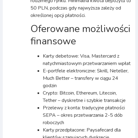
rodzimego rynku. Minimalna kwota depozytu to
50 PLN, podczas gdy najwyższa zależy od
określonej opcji płatności.
Oferowane możliwości
finansowe
Karty debetowe: Visa, Mastercard z
natychmiastowym przetwarzaniem wpłat
E-portfele elektroniczne: Skrill, Neteller,
Much Better – transfery w ciągu 24
godzin
Crypto: Bitcoin, Ethereum, Litecoin,
Tether – dyskretne i szybkie transakcje
Przelewy z konta: tradycyjne płatności
SEPA – okres przetwarzania 2-5 dób
roboczych
Karty przedpłacone: Paysafecard dla
klientów szanujących dyskrecję