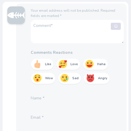
Your email address will not be published.
Required
fields are marked
*
Comments Reactions
Like
Love
Haha
Wow
Sad
Angry
Name
*
Email
*