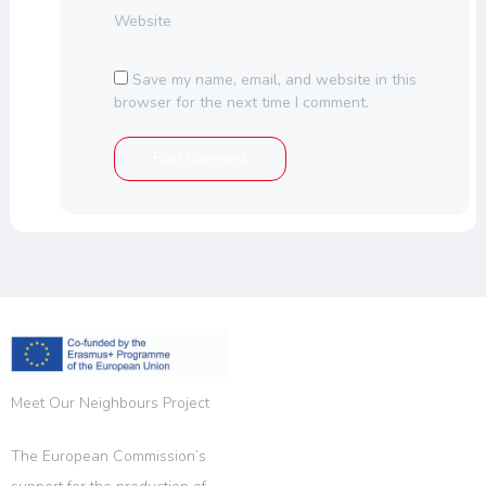
Website
Save my name, email, and website in this
browser for the next time I comment.
Meet Our Neighbours Project
The European Commission’s