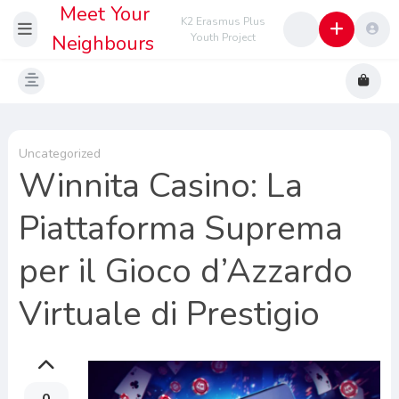
Meet Your
K2 Erasmus Plus
Neighbours
Youth Project
Uncategorized
Winnita Casino: La
Piattaforma Suprema
per il Gioco d’Azzardo
Virtuale di Prestigio